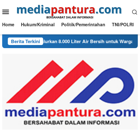
Loncat
Menu
ke
konten
Mobile
Home
Hukum/Kriminal
Politik/Pemerintahan
TNI/POLRI
k Ngambon Salurkan 8.000 Liter Air Bersih untuk Warga Desa B
Berita Terkini