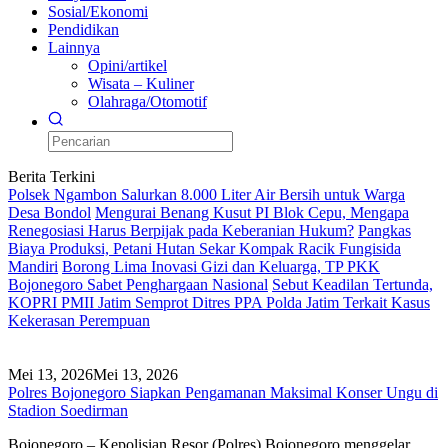
Sosial/Ekonomi
Pendidikan
Lainnya
Opini/artikel
Wisata – Kuliner
Olahraga/Otomotif
Berita Terkini
Polsek Ngambon Salurkan 8.000 Liter Air Bersih untuk Warga
Desa Bondol
Mengurai Benang Kusut PI Blok Cepu, Mengapa
Renegosiasi Harus Berpijak pada Keberanian Hukum?
Pangkas
Biaya Produksi, Petani Hutan Sekar Kompak Racik Fungisida
Mandiri
Borong Lima Inovasi Gizi dan Keluarga, TP PKK
Bojonegoro Sabet Penghargaan Nasional
Sebut Keadilan Tertunda,
KOPRI PMII Jatim Semprot Ditres PPA Polda Jatim Terkait Kasus
Kekerasan Perempuan
Mei 13, 2026
Mei 13, 2026
Polres Bojonegoro Siapkan Pengamanan Maksimal Konser Ungu di
Stadion Soedirman
Bojonegoro – Kepolisian Resor (Polres) Bojonegoro menggelar