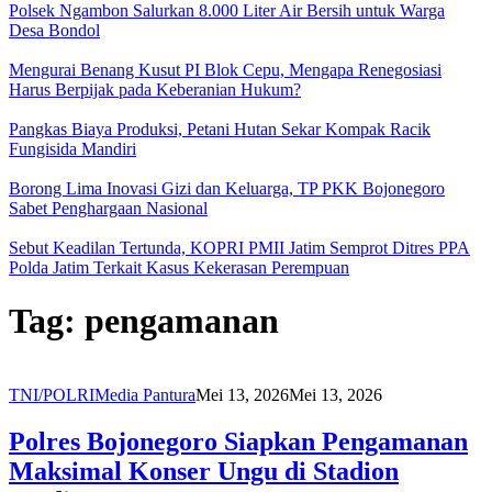
Polsek Ngambon Salurkan 8.000 Liter Air Bersih untuk Warga
Desa Bondol
Mengurai Benang Kusut PI Blok Cepu, Mengapa Renegosiasi
Harus Berpijak pada Keberanian Hukum?
Pangkas Biaya Produksi, Petani Hutan Sekar Kompak Racik
Fungisida Mandiri
Borong Lima Inovasi Gizi dan Keluarga, TP PKK Bojonegoro
Sabet Penghargaan Nasional
Sebut Keadilan Tertunda, KOPRI PMII Jatim Semprot Ditres PPA
Polda Jatim Terkait Kasus Kekerasan Perempuan
Tag:
pengamanan
TNI/POLRI
Media Pantura
Mei 13, 2026
Mei 13, 2026
Polres Bojonegoro Siapkan Pengamanan
Maksimal Konser Ungu di Stadion