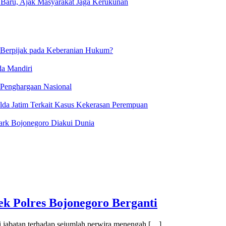
 Baru, Ajak Masyarakat Jaga Kerukunan
 Berpijak pada Keberanian Hukum?
da Mandiri
 Penghargaan Nasional
lda Jatim Terkait Kasus Kekerasan Perempuan
ark Bojonegoro Diakui Dunia
ek Polres Bojonegoro Berganti
i jabatan terhadap sejumlah perwira menengah […]