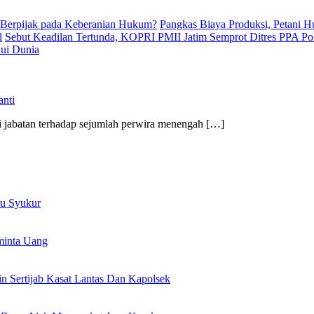
 Berpijak pada Keberanian Hukum?
Pangkas Biaya Produksi, Petani 
l
Sebut Keadilan Tertunda, KOPRI PMII Jatim Semprot Ditres PPA Po
kui Dunia
anti
i jabatan terhadap sejumlah perwira menengah […]
bu Syukur
minta Uang
n Sertijab Kasat Lantas Dan Kapolsek