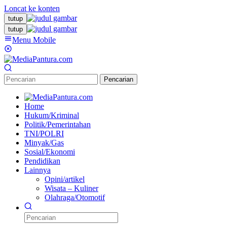
Loncat ke konten
tutup
tutup
Menu Mobile
Pencarian
Home
Hukum/Kriminal
Politik/Pemerintahan
TNI/POLRI
Minyak/Gas
Sosial/Ekonomi
Pendidikan
Lainnya
Opini/artikel
Wisata – Kuliner
Olahraga/Otomotif