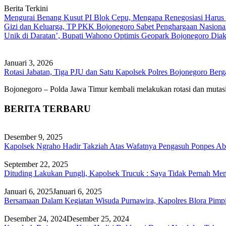
Berita Terkini
Mengurai Benang Kusut PI Blok Cepu, Mengapa Renegosiasi Harus
Gizi dan Keluarga, TP PKK Bojonegoro Sabet Penghargaan Nasiona
Unik di Daratan’, Bupati Wahono Optimis Geopark Bojonegoro Dia
Januari 3, 2026
Rotasi Jabatan, Tiga PJU dan Satu Kapolsek Polres Bojonegoro Berg
Bojonegoro – Polda Jawa Timur kembali melakukan rotasi dan mutas
BERITA TERBARU
Desember 9, 2025
Kapolsek Ngraho Hadir Takziah Atas Wafatnya Pengasuh Ponpes A
September 22, 2025
Dituding Lakukan Pungli, Kapolsek Trucuk : Saya Tidak Pernah Me
Januari 6, 2025
Januari 6, 2025
Bersamaan Dalam Kegiatan Wisuda Purnawira, Kapolres Blora Pimpi
Desember 24, 2024
Desember 25, 2024