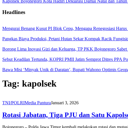
Kapolsek Bojonegoro Kota Hadiri Deklarasi Damai Natal dan Tahun
Headlines
Mengurai Benang Kusut PI Blok Cepu, Mengapa Renegosiasi Harus
Pangkas Biaya Produksi, Petani Hutan Sekar Kompak Racik Fungisi
Borong Lima Inovasi Gizi dan Keluarga, TP PKK Bojonegoro Sabet
Sebut Keadilan Tertunda, KOPRI PMII Jatim Semprot Ditres PPA Po
Bawa Misi ‘Minyak Unik di Daratan’, Bupati Wahono Optimis Geop
Tag:
kapolsek
TNI/POLRI
Media Pantura
Januari 3, 2026
Rotasi Jabatan, Tiga PJU dan Satu Kapols
Bojonegoro – Polda Jawa Timur kembali melakukan rotasi dan mutas