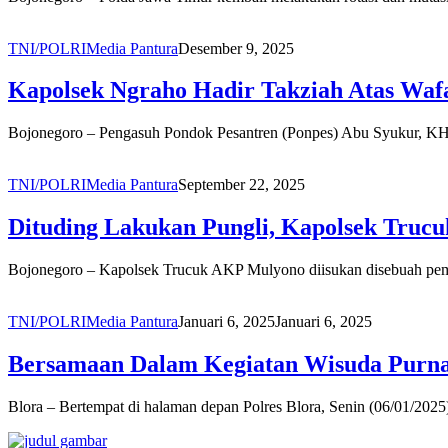
TNI/POLRI
Media Pantura
Desember 9, 2025
Kapolsek Ngraho Hadir Takziah Atas Waf
Bojonegoro – Pengasuh Pondok Pesantren (Ponpes) Abu Syukur, KH 
TNI/POLRI
Media Pantura
September 22, 2025
Dituding Lakukan Pungli, Kapolsek Truc
Bojonegoro – Kapolsek Trucuk AKP Mulyono diisukan disebuah pember
TNI/POLRI
Media Pantura
Januari 6, 2025
Januari 6, 2025
Bersamaan Dalam Kegiatan Wisuda Purnaw
Blora – Bertempat di halaman depan Polres Blora, Senin (06/01/2025