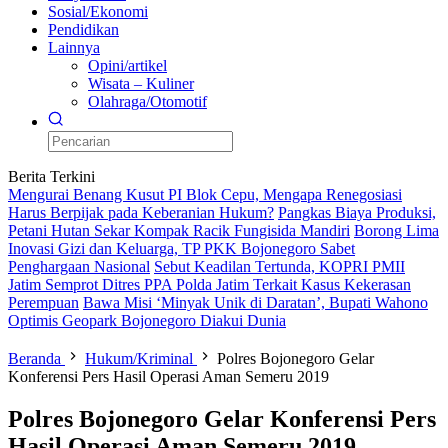
Sosial/Ekonomi
Pendidikan
Lainnya
Opini/artikel
Wisata – Kuliner
Olahraga/Otomotif
Berita Terkini
Mengurai Benang Kusut PI Blok Cepu, Mengapa Renegosiasi
Harus Berpijak pada Keberanian Hukum?
Pangkas Biaya Produksi,
Petani Hutan Sekar Kompak Racik Fungisida Mandiri
Borong Lima
Inovasi Gizi dan Keluarga, TP PKK Bojonegoro Sabet
Penghargaan Nasional
Sebut Keadilan Tertunda, KOPRI PMII
Jatim Semprot Ditres PPA Polda Jatim Terkait Kasus Kekerasan
Perempuan
Bawa Misi ‘Minyak Unik di Daratan’, Bupati Wahono
Optimis Geopark Bojonegoro Diakui Dunia
Beranda
Hukum/Kriminal
Polres Bojonegoro Gelar
Konferensi Pers Hasil Operasi Aman Semeru 2019
Polres Bojonegoro Gelar Konferensi Pers
Hasil Operasi Aman Semeru 2019