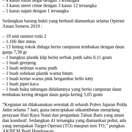
– 4 kasus miras ilegal dengan 5 tersangka
– 3 kasus street crime dengan 3 kasus 12 tersangka
– 1 kasus sajam dengan 1 tersangka
Sedangkan barang bukti yang berhasil diamankan selama Operasi
Aman Semeru 2019 :
– 19 unit ranmor roda 2
– 1.166 liter miras
– 13 linting rokok diduga berisi campuran tembakau dengan daun
ganja 7,58 gr
– 1 bungkus plastik klip berisi serbuk putih sabu 0,11 gram
– 1 buah grenjeng
– 3 buah sedotan warna putih
– 1 buah sobekan plastik warna hitam
– 1 buah kertas warna pink bergambar hello kitty
– 1 buah pipet kaca
– 1 buah buku tabungan didalamnya yang berisi campuran daun
tembakau kering dengan daun ganja kering 5,05 gram
“Kegiatan ini dilaksanakan serentak di seluruh Polres Jajaran Polda
Jatim selama 7 hari, guna menciptakan sitkamtibmas menjelang
perayaan Hari Raya Natal dan pergantian Tahun Baru yang aman
dan kondusif. Sedangkan 41 tersangka yang diamankan polisi, ada
yang merupakan Target Operasi (TO) maupun non TO,” pungkas
AKBP M Budi Hendrawan.