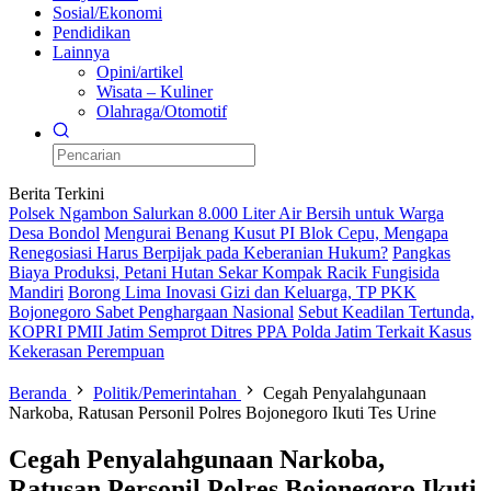
Sosial/Ekonomi
Pendidikan
Lainnya
Opini/artikel
Wisata – Kuliner
Olahraga/Otomotif
Berita Terkini
Polsek Ngambon Salurkan 8.000 Liter Air Bersih untuk Warga
Desa Bondol
Mengurai Benang Kusut PI Blok Cepu, Mengapa
Renegosiasi Harus Berpijak pada Keberanian Hukum?
Pangkas
Biaya Produksi, Petani Hutan Sekar Kompak Racik Fungisida
Mandiri
Borong Lima Inovasi Gizi dan Keluarga, TP PKK
Bojonegoro Sabet Penghargaan Nasional
Sebut Keadilan Tertunda,
KOPRI PMII Jatim Semprot Ditres PPA Polda Jatim Terkait Kasus
Kekerasan Perempuan
Beranda
Politik/Pemerintahan
Cegah Penyalahgunaan
Narkoba, Ratusan Personil Polres Bojonegoro Ikuti Tes Urine
Cegah Penyalahgunaan Narkoba,
Ratusan Personil Polres Bojonegoro Ikuti