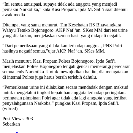
“Ini semua antisipasi, supaya tidak ada anggota yang menjadi
pemakai Narkotika,” kata Kasi Propam, Ipda M. Safi’i saat ditemui
awak media.
Ditempat yang sama menurut, Tim Kesehatan RS Bhayangkara
Wahyu Tetuko Bojonegoro, AKP Naf ‘an, SKes MM dari tes urine
yang dilakukan, menjelaskan semua hasil yang didapati negatif.
“Dari pemeriksaan yang dilakukan terhadap anggota, PNS Polri
hasilnya negatif semua,”ujar AKP. Naf ‘an, SKes MM.
Masih menurut, Kasi Propam Polres Bojonegoro, Ipda Safi’i
menjelaskan Polres Bojonegoro tengah gencar memerangi peredaran
semua jenis Narkotika. Untuk mewujudkan hal itu, dia mengatakan
di internal Polres juga harus bersih terlebih dahulu.
“Pemeriksaan urine ini dilakukan secara mendadak dengan maksud
untuk mengetahui tingkat kepatuhan anggota terhadap peringatan-
peringatan pimpinan Polri agar tidak ada lagi anggota yang terlibat
penyalahgunaan Narkoba,” pungkas Kasi Propam, Ipda Safi’i.
(wf/red)
Post Views:
303
Sebarkan