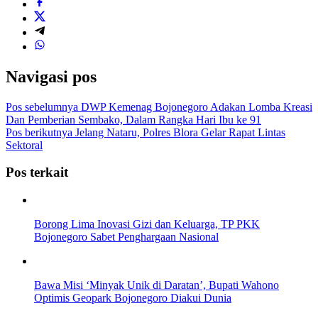
Navigasi pos
Pos sebelumnya
DWP Kemenag Bojonegoro Adakan Lomba Kreasi
Dan Pemberian Sembako, Dalam Rangka Hari Ibu ke 91
Pos berikutnya
Jelang Nataru, Polres Blora Gelar Rapat Lintas
Sektoral
Pos terkait
Borong Lima Inovasi Gizi dan Keluarga, TP PKK
Bojonegoro Sabet Penghargaan Nasional
Bawa Misi ‘Minyak Unik di Daratan’, Bupati Wahono
Optimis Geopark Bojonegoro Diakui Dunia