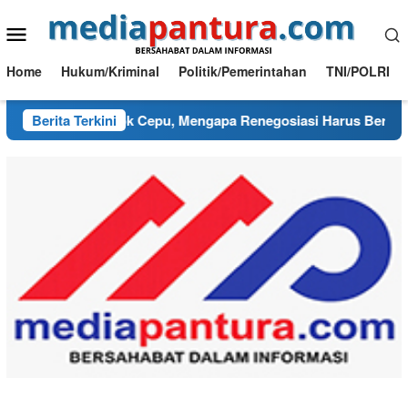
Loncat
Menu
ke
konten
Mobile
Home
Hukum/Kriminal
Politik/Pemerintahan
TNI/POLRI
usut PI Blok Cepu, Mengapa Renegosiasi Harus Berpijak pada
Berita Terkini