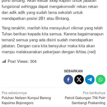
porsi bintang. Akan keluar skep kapolri untuk jabatan
fungsional sehingga dapat mengakomodir rekan rekan
dan adik adik yang sudah lama sekolah untuk
mendapatkan posisi 2B1 atau Bintang.
Yang terakhir, marilah kita mensyukuri nikmat yang telah
Tuhan berikan kepada kita semua. Karena bagaimanapun
teman2 semua yang ada disini sudah mendapatkan
jabatan. Dengan cara kita bersyukur maka kita akan
mampu melaksanakan pekerjaan dengan ikhlas.(red)
Post Views:
304
SEBARKAN
Navigasi
Pos sebelumnya
Pos berikutnya
Puluhan Netizen Kumpul Bareng
Patroli Gabungan TNI Polri
pos
Kapolres Bojonegoro
Sambangi Poskamling