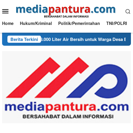
Loncat
Menu
ke
konten
Mobile
Home
Hukum/Kriminal
Politik/Pemerintahan
TNI/POLRI
lurkan 8.000 Liter Air Bersih untuk Warga Desa Bondol
Berita Terkini