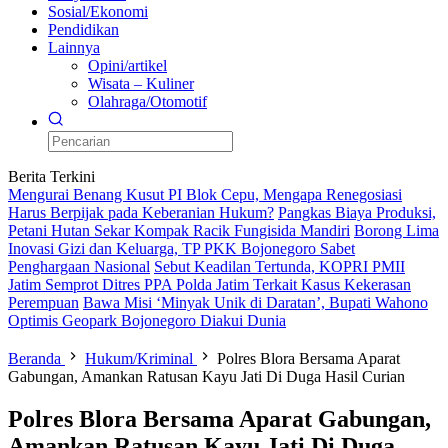
Sosial/Ekonomi
Pendidikan
Lainnya
Opini/artikel
Wisata – Kuliner
Olahraga/Otomotif
Berita Terkini
Mengurai Benang Kusut PI Blok Cepu, Mengapa Renegosiasi
Harus Berpijak pada Keberanian Hukum?
Pangkas Biaya Produksi,
Petani Hutan Sekar Kompak Racik Fungisida Mandiri
Borong Lima
Inovasi Gizi dan Keluarga, TP PKK Bojonegoro Sabet
Penghargaan Nasional
Sebut Keadilan Tertunda, KOPRI PMII
Jatim Semprot Ditres PPA Polda Jatim Terkait Kasus Kekerasan
Perempuan
Bawa Misi ‘Minyak Unik di Daratan’, Bupati Wahono
Optimis Geopark Bojonegoro Diakui Dunia
Beranda
Hukum/Kriminal
Polres Blora Bersama Aparat
Gabungan, Amankan Ratusan Kayu Jati Di Duga Hasil Curian
Polres Blora Bersama Aparat Gabungan,
Amankan Ratusan Kayu Jati Di Duga