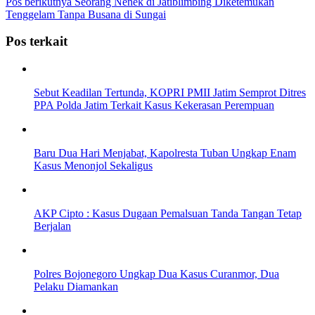
Pos berikutnya
Seorang Nenek di Jatiblimbing Diketemukan
Tenggelam Tanpa Busana di Sungai
Pos terkait
Sebut Keadilan Tertunda, KOPRI PMII Jatim Semprot Ditres
PPA Polda Jatim Terkait Kasus Kekerasan Perempuan
Baru Dua Hari Menjabat, Kapolresta Tuban Ungkap Enam
Kasus Menonjol Sekaligus
AKP Cipto : Kasus Dugaan Pemalsuan Tanda Tangan Tetap
Berjalan
Polres Bojonegoro Ungkap Dua Kasus Curanmor, Dua
Pelaku Diamankan