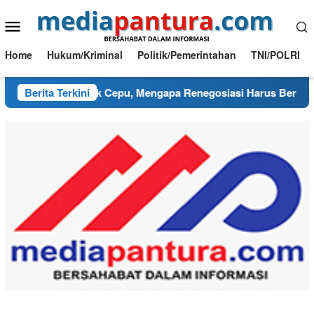
Loncat
Menu
ke
konten
Mobile
Home
Hukum/Kriminal
Politik/Pemerintahan
TNI/POLRI
ut PI Blok Cepu, Mengapa Renegosiasi Harus Berpijak pada K
Berita Terkini