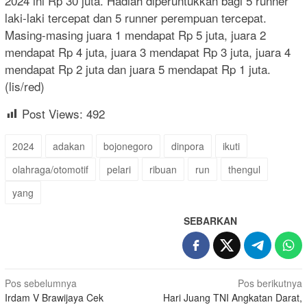
2024 ini Rp 30 juta. Hadiah diperuntukkan bagi 5 runner
laki-laki tercepat dan 5 runner perempuan tercepat.
Masing-masing juara 1 mendapat Rp 5 juta, juara 2
mendapat Rp 4 juta, juara 3 mendapat Rp 3 juta, juara 4
mendapat Rp 2 juta dan juara 5 mendapat Rp 1 juta.
(lis/red)
Post Views:
492
2024
adakan
bojonegoro
dinpora
ikuti
olahraga/otomotif
pelari
ribuan
run
thengul
yang
SEBARKAN
Navigasi
Pos sebelumnya
Pos berikutnya
Irdam V Brawijaya Cek
Hari Juang TNI Angkatan Darat,
pos