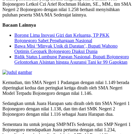
Bojonegoro Letkol Czi Arief Rochman Hakim, SE., MM., tim SMA
Negeri 2 Bojonegoro dengan nilai 1.258 berhasil menyisihkan
puluhan peserta SMA/MA Sederajat lainnya.
Bacaan Lainnya
Borong Lima Inovasi Gizi dan Keluarga, TP PKK
Bojonegoro Sabet Penghargaan Nasional
Bawa Misi ‘Minyak Unik di Daratan’, Bupati Wahono
Optimis Geopark Bojonegoro Diakui Dunia
Bidik Status Lumbung Pangan Nasional, Bupati Bojonegoro
Gelontorkan Alsintan hingga Asuransi Tani ke 99 Gapoktan
Kemudian, tim SMA Negeri 1 Padangan dengan nilai 1.149 berada
diperingkat kedua dan peringkat ketiga diraih oleh SMA Negeri
Model Terpadu Bojonegoro dengan nilai 1.146.
Sedangkan untuk Juara Harapan satu diraih oleh tim SMA Negeri 1
Bojonegoro dengan nilai 1.138, dan tim dari SMK Negeri 2
Bojonegoro dengan nilai 1.116 sebagai Juara Harapan dua.
Sementara itu untuk jenjang SMP/MTs Sederajat, tim SMP Negeri 1
Bojonegoro mendapatkan Juara pertama dengan nilai 1.234,