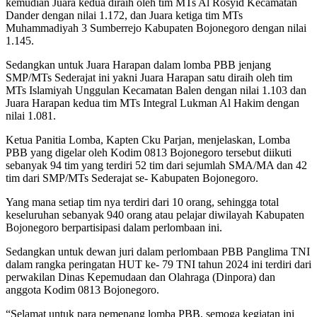
kemudian Juara kedua diraih oleh tim MTs Al Rosyid Kecamatan
Dander dengan nilai 1.172, dan Juara ketiga tim MTs
Muhammadiyah 3 Sumberrejo Kabupaten Bojonegoro dengan nilai
1.145.
Sedangkan untuk Juara Harapan dalam lomba PBB jenjang
SMP/MTs Sederajat ini yakni Juara Harapan satu diraih oleh tim
MTs Islamiyah Unggulan Kecamatan Balen dengan nilai 1.103 dan
Juara Harapan kedua tim MTs Integral Lukman Al Hakim dengan
nilai 1.081.
Ketua Panitia Lomba, Kapten Cku Parjan, menjelaskan, Lomba
PBB yang digelar oleh Kodim 0813 Bojonegoro tersebut diikuti
sebanyak 94 tim yang terdiri 52 tim dari sejumlah SMA/MA dan 42
tim dari SMP/MTs Sederajat se- Kabupaten Bojonegoro.
Yang mana setiap tim nya terdiri dari 10 orang, sehingga total
keseluruhan sebanyak 940 orang atau pelajar diwilayah Kabupaten
Bojonegoro berpartisipasi dalam perlombaan ini.
Sedangkan untuk dewan juri dalam perlombaan PBB Panglima TNI
dalam rangka peringatan HUT ke- 79 TNI tahun 2024 ini terdiri dari
perwakilan Dinas Kepemudaan dan Olahraga (Dinpora) dan
anggota Kodim 0813 Bojonegoro.
“Selamat untuk para pemenang lomba PBB, semoga kegiatan ini