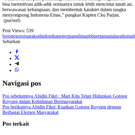
bisa memotivasi adik-adik semuanya untuk lebih mencintai tanah air,
berwawasan kebangsaan, dan membentuk karakter dalam rangka
menyongsong Indonesia Emas,” pungkas Kapten Cku Parjan.
(pur/red)
Post Views:
539
bojonegoro
juara
kodim
lomba
negeri
panglima
pbb
pertama
piala
raih
sma
t
Sebarkan
Navigasi pos
Pos sebelumnya
Abidin Fikri : Mari Kita Tetap Hidupkan Gotong
Royong dalam Kehidupan Bermasyarakat
Pos berikutnya
Abidin Fikri: Kuatkan Gotong Royong dengan
Berbagai Elemen Masyarakat
Pos terkait