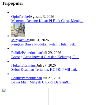
Terpopuler
Opini/artikel
Agustus 3, 2026
Mengurai Benang Kusut PI Blok Cepu, Meng…
Minyak/Gas
Juli 31, 2026
Pangkas Biaya Produksi, Petani Hutan Sek…
Politik/Pemerintahan
Juli 29, 2026
Borong Lima Inovasi Gizi dan Keluarga, T…
Hukum/Kriminal
Juli 27, 2026
Sebut Keadilan Tertunda, KOPRI PMII Jati…
Politik/Pemerintahan
Juli 27, 2026
Bawa Misi ‘Minyak Unik di Daratan&…