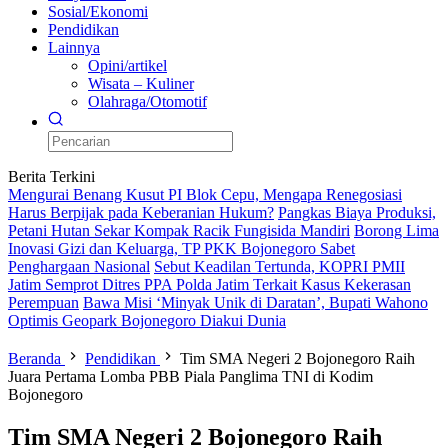
Sosial/Ekonomi
Pendidikan
Lainnya
Opini/artikel
Wisata – Kuliner
Olahraga/Otomotif
Berita Terkini
Mengurai Benang Kusut PI Blok Cepu, Mengapa Renegosiasi
Harus Berpijak pada Keberanian Hukum?
Pangkas Biaya Produksi,
Petani Hutan Sekar Kompak Racik Fungisida Mandiri
Borong Lima
Inovasi Gizi dan Keluarga, TP PKK Bojonegoro Sabet
Penghargaan Nasional
Sebut Keadilan Tertunda, KOPRI PMII
Jatim Semprot Ditres PPA Polda Jatim Terkait Kasus Kekerasan
Perempuan
Bawa Misi ‘Minyak Unik di Daratan’, Bupati Wahono
Optimis Geopark Bojonegoro Diakui Dunia
Beranda
Pendidikan
Tim SMA Negeri 2 Bojonegoro Raih
Juara Pertama Lomba PBB Piala Panglima TNI di Kodim
Bojonegoro
Tim SMA Negeri 2 Bojonegoro Raih