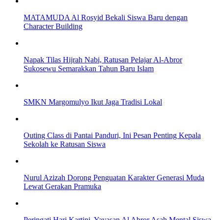
MATAMUDA Al Rosyid Bekali Siswa Baru dengan
Character Building
Napak Tilas Hijrah Nabi, Ratusan Pelajar Al-Abror
Sukosewu Semarakkan Tahun Baru Islam
SMKN Margomulyo Ikut Jaga Tradisi Lokal
Outing Class di Pantai Panduri, Ini Pesan Penting Kepala
Sekolah ke Ratusan Siswa
Nurul Azizah Dorong Penguatan Karakter Generasi Muda
Lewat Gerakan Pramuka
Peringati Hari Kartini, Yayasan Al Abror Asah Mental Siswa