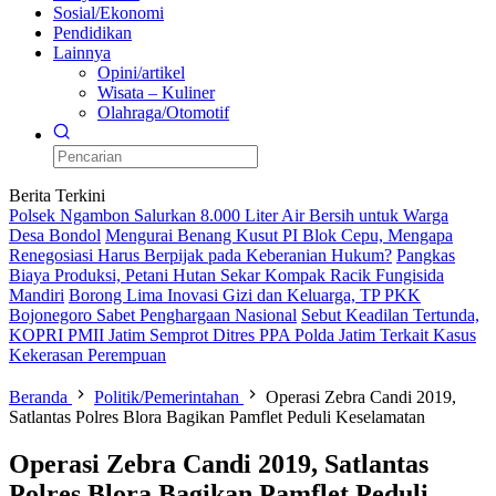
Sosial/Ekonomi
Pendidikan
Lainnya
Opini/artikel
Wisata – Kuliner
Olahraga/Otomotif
Berita Terkini
Polsek Ngambon Salurkan 8.000 Liter Air Bersih untuk Warga
Desa Bondol
Mengurai Benang Kusut PI Blok Cepu, Mengapa
Renegosiasi Harus Berpijak pada Keberanian Hukum?
Pangkas
Biaya Produksi, Petani Hutan Sekar Kompak Racik Fungisida
Mandiri
Borong Lima Inovasi Gizi dan Keluarga, TP PKK
Bojonegoro Sabet Penghargaan Nasional
Sebut Keadilan Tertunda,
KOPRI PMII Jatim Semprot Ditres PPA Polda Jatim Terkait Kasus
Kekerasan Perempuan
Beranda
Politik/Pemerintahan
Operasi Zebra Candi 2019,
Satlantas Polres Blora Bagikan Pamflet Peduli Keselamatan
Operasi Zebra Candi 2019, Satlantas
Polres Blora Bagikan Pamflet Peduli