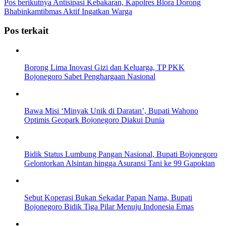
Pos berikutnya
Antisipasi Kebakaran, Kapolres Blora Dorong
Bhabinkamtibmas Aktif Ingatkan Warga
Pos terkait
Borong Lima Inovasi Gizi dan Keluarga, TP PKK
Bojonegoro Sabet Penghargaan Nasional
Bawa Misi ‘Minyak Unik di Daratan’, Bupati Wahono
Optimis Geopark Bojonegoro Diakui Dunia
Bidik Status Lumbung Pangan Nasional, Bupati Bojonegoro
Gelontorkan Alsintan hingga Asuransi Tani ke 99 Gapoktan
Sebut Koperasi Bukan Sekadar Papan Nama, Bupati
Bojonegoro Bidik Tiga Pilar Menuju Indonesia Emas