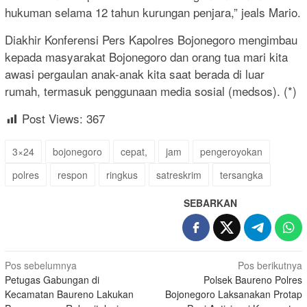
hukuman selama 12 tahun kurungan penjara,” jeals Mario.
Diakhir Konferensi Pers Kapolres Bojonegoro mengimbau
kepada masyarakat Bojonegoro dan orang tua mari kita
awasi pergaulan anak-anak kita saat berada di luar
rumah, termasuk penggunaan media sosial (medsos). (*)
Post Views:
367
3×24
bojonegoro
cepat,
jam
pengeroyokan
polres
respon
ringkus
satreskrim
tersangka
SEBARKAN
Navigasi
Pos sebelumnya
Pos berikutnya
Petugas Gabungan di
Polsek Baureno Polres
pos
Kecamatan Baureno Lakukan
Bojonegoro Laksanakan Protap