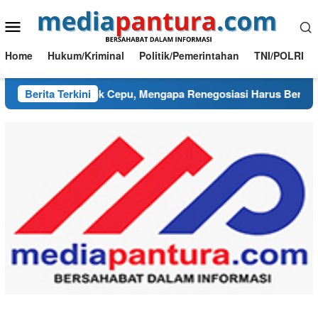
Loncat
Menu
ke
konten
Mobile
Home
Hukum/Kriminal
Politik/Pemerintahan
TNI/POLRI
sut PI Blok Cepu, Mengapa Renegosiasi Harus Berpijak pada 
Berita Terkini