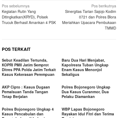
Navigasi
Pos sebelumnya
Pos berikutnya
Kegiatan Rutin Yang
Sinergitas Tarian Sajojo Kodim
pos
Ditingkatkan(KRYD), Polsek
0721 dan Polres Blora
Trucuk Berhasil Amankan 4 PSK
Meriahkan Upacara Pembukaan
TMMD
POS TERKAIT
Sebut Keadilan Tertunda,
Baru Dua Hari Menjabat,
KOPRI PMII Jatim Semprot
Kapolresta Tuban Ungkap
Ditres PPA Polda Jatim Terkait
Enam Kasus Menonjol
Kasus Kekerasan Perempuan
Sekaligus
AKP Cipto : Kasus Dugaan
Polres Bojonegoro Ungkap
Pemalsuan Tanda Tangan
Dua Kasus Curanmor, Dua
Tetap Berjalan
Pelaku Diamankan
Polres Bojonegoro Ungkap 4
WBP Lapas Bojonegoro
Kasus Pencabulan dan
Rayakan Idul Fitri dan Terima