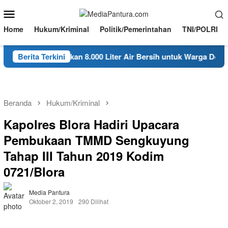
Loncat
Menu
ke
Mobile
konten
Home
Hukum/Kriminal
Politik/Pemerintahan
TNI/POLRI
 Ngambon Salurkan 8.000 Liter Air Bersih untuk Warga Desa Bo
Berita Terkini
Beranda
Hukum/Kriminal
Kapolres Blora Hadiri Upacara
Pembukaan TMMD Sengkuyung
Tahap III Tahun 2019 Kodim
0721/Blora
Media Pantura
Oktober 2, 2019
290 Dilihat