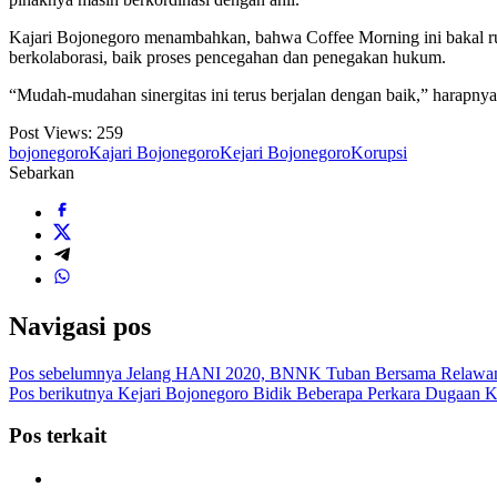
Kajari Bojonegoro menambahkan, bahwa Coffee Morning ini bakal ruti
berkolaborasi, baik proses pencegahan dan penegakan hukum.
“Mudah-mudahan sinergitas ini terus berjalan dengan baik,” harapny
Post Views:
259
bojonegoro
Kajari Bojonegoro
Kejari Bojonegoro
Korupsi
Sebarkan
Navigasi pos
Pos sebelumnya
Jelang HANI 2020, BNNK Tuban Bersama Relawan 
Pos berikutnya
Kejari Bojonegoro Bidik Beberapa Perkara Dugaan K
Pos terkait