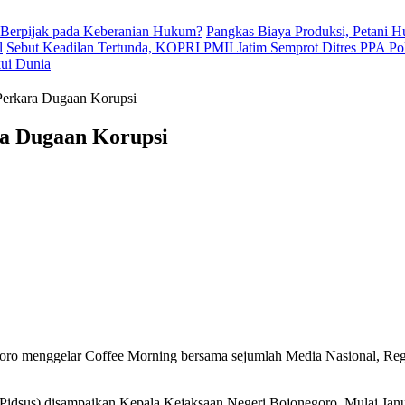
 Berpijak pada Keberanian Hukum?
Pangkas Biaya Produksi, Petani 
l
Sebut Keadilan Tertunda, KOPRI PMII Jatim Semprot Ditres PPA Po
kui Dunia
Perkara Dugaan Korupsi
ra Dugaan Korupsi
oro menggelar Coffee Morning bersama sejumlah Media Nasional, Reg
idsus) disampaikan Kepala Kejaksaan Negeri Bojonegoro. Mulai Janu