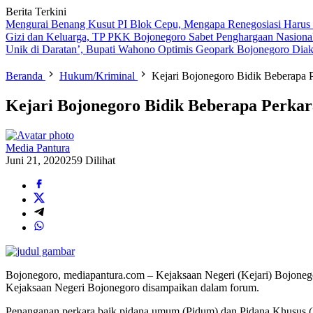
Berita Terkini
Mengurai Benang Kusut PI Blok Cepu, Mengapa Renegosiasi Harus
Gizi dan Keluarga, TP PKK Bojonegoro Sabet Penghargaan Nasiona
Unik di Daratan’, Bupati Wahono Optimis Geopark Bojonegoro Dia
Beranda
Hukum/Kriminal
Kejari Bojonegoro Bidik Beberapa 
Kejari Bojonegoro Bidik Beberapa Perka
Media Pantura
Juni 21, 2020
259 Dilihat
Bojonegoro, mediapantura.com – Kejaksaan Negeri (Kejari) Bojoneg
Kejaksaan Negeri Bojonegoro disampaikan dalam forum.
Penanganan perkara baik pidana umum (Pidum) dan Pidana Khusus (P