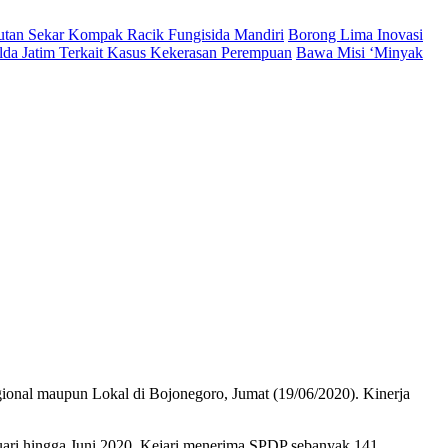
Hutan Sekar Kompak Racik Fungisida Mandiri
Borong Lima Inovasi
lda Jatim Terkait Kasus Kekerasan Perempuan
Bawa Misi ‘Minyak
ional maupun Lokal di Bojonegoro, Jumat (19/06/2020). Kinerja
ari hingga Juni 2020, Kejari menerima SPDP sebanyak 141.