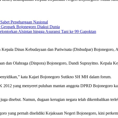
Sabet Penghargaan Nasional
s Geopark Bojonegoro Diakui Dunia
lontorkan Alsintan hingga Asuransi Tani ke 99 Gapoktan
Kepala Dinas Kebudayaan dan Pariwisata (Disbudpar) Bojonegoro, Ami
an dan Olahraga (Dinpora) Bojonegoro, Dandi Suprayitno. Kepala 
 penyidikan,” kata Kajari Bojonegoro Sutikno SH MH dalam forum.
 2012 yang menyeret puluhan mantan anggota DPRD Bojonegoro kala 
ga disebut. Namun, dugaan kerugian negara telah dikembalikan terlebi
oro yang pernah diselidiki Kejaksaan Negeri Bojonegoro, kini perke