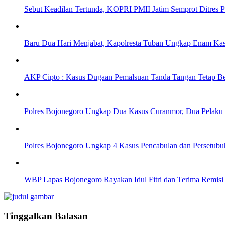
Sebut Keadilan Tertunda, KOPRI PMII Jatim Semprot Ditres 
Baru Dua Hari Menjabat, Kapolresta Tuban Ungkap Enam Kas
AKP Cipto : Kasus Dugaan Pemalsuan Tanda Tangan Tetap Be
Polres Bojonegoro Ungkap Dua Kasus Curanmor, Dua Pelak
Polres Bojonegoro Ungkap 4 Kasus Pencabulan dan Persetubu
WBP Lapas Bojonegoro Rayakan Idul Fitri dan Terima Remisi
Tinggalkan Balasan