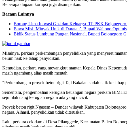
Beberapa dugaan korupsi juga disampaikan.
Bacaan Lainnya
Borong Lima Inovasi Gizi dan Keluarga, TP PKK Bojonegoro 
Bawa Misi ‘Minyak Unik di Daratan’, Bupati Wahono Optimi
Bidik Status Lumbung Pangan Nasional, Bupati Bojonegoro Ge
Misalnya, perkara perkembangan penyelidikan yang menyeret mantan 
belum naik ke tahap panyidikan.
Kemudian, perkara yang meyangkut mantan Kepala Dinas Kepemuda
masih ngambang alias masih mentah.
“Perkembangan proyek beton rigit Taji Bakalan sudah naik ke tahap
Sementara, pengembalian kerugian keuangan negara perkara BIMTEK
sejumlah uang kerugian negara ada yang dicicil.
Proyek beton rigit Ngasem – Dander wilayah Kabupaten Bojonegoro ju
negara. Alhasil, penyelidikan tidak diteruskan.
Lalu, perkara cek dam di Desa Pilanggede, Kecamatan Balen Bojoneg
pihaknya masih berkordinasi dengan ahli.