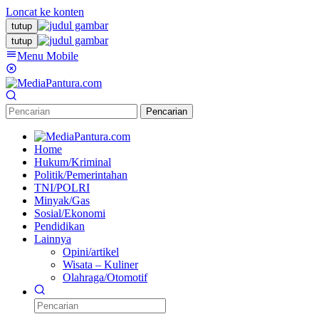
Loncat ke konten
tutup
tutup
Menu Mobile
Pencarian
Home
Hukum/Kriminal
Politik/Pemerintahan
TNI/POLRI
Minyak/Gas
Sosial/Ekonomi
Pendidikan
Lainnya
Opini/artikel
Wisata – Kuliner
Olahraga/Otomotif