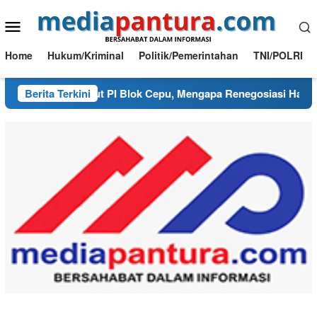
Loncat
Menu
ke
konten
Mobile
Home
Hukum/Kriminal
Politik/Pemerintahan
TNI/POLRI
 Benang Kusut PI Blok Cepu, Mengapa Renegosiasi Harus Berp
Berita Terkini