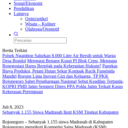
Sosial/Ekonomi
Pendidikan
Lainnya
Opini/artikel
Wisata – Kuliner
Olahraga/Otomotif
Berita Terkini
Polsek Ngambon Salurkan 8.000 Liter Air Bersih untuk Warga
Desa Bondol
Mengurai Benang Kusut PI Blok Cepu, Mengapa
Renegosiasi Harus Berpijak pada Keberanian Hukum?
Pangkas
Biaya Produksi, Petani Hutan Sekar Kompak Racik Fungisida
Mandiri
Borong Lima Inovasi Gizi dan Keluarga, TP PKK
Bojonegoro Sabet Penghargaan Nasional
Sebut Keadilan Tertunda,
KOPRI PMII Jatim Semprot Ditres PPA Polda Jatim Terkait Kasus
Kekerasan Perempuan
Juli 8, 2023
Sebanyak 1.155 Siswa Madrasah Ikuti KSM Tingkat Kabupaten
Bojonegoro – Sebanyak 1.155 siswa Madrasah di Kabupaten
Bojonegoro mengikuti Kompetisi Sains Madrasah (KSM)