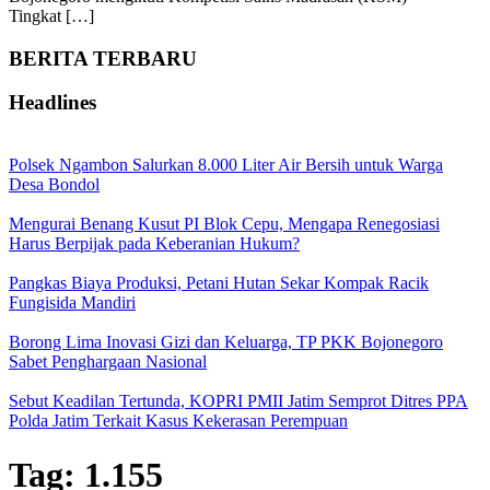
Tingkat […]
BERITA TERBARU
Headlines
Polsek Ngambon Salurkan 8.000 Liter Air Bersih untuk Warga
Desa Bondol
Mengurai Benang Kusut PI Blok Cepu, Mengapa Renegosiasi
Harus Berpijak pada Keberanian Hukum?
Pangkas Biaya Produksi, Petani Hutan Sekar Kompak Racik
Fungisida Mandiri
Borong Lima Inovasi Gizi dan Keluarga, TP PKK Bojonegoro
Sabet Penghargaan Nasional
Sebut Keadilan Tertunda, KOPRI PMII Jatim Semprot Ditres PPA
Polda Jatim Terkait Kasus Kekerasan Perempuan
Tag:
1.155