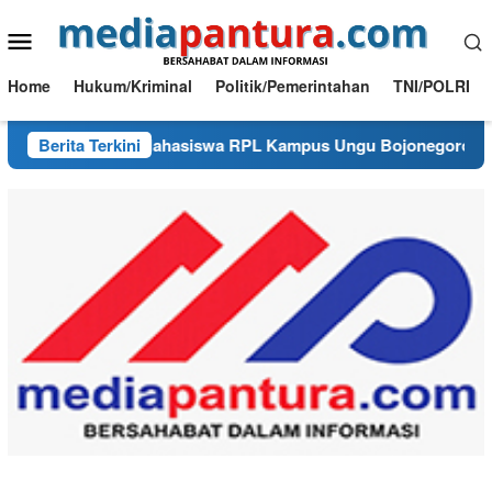
Loncat
Menu
ke
konten
Mobile
Home
Hukum/Kriminal
Politik/Pemerintahan
TNI/POLRI
adar Skripsi, Mahasiswa RPL Kampus Ungu Bojonegoro Ciptakan
Berita Terkini