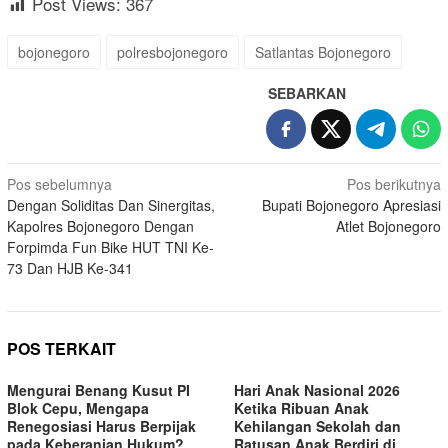
Post Views:
367
bojonegoro
polresbojonegoro
Satlantas Bojonegoro
SEBARKAN
Navigasi
Pos sebelumnya
Pos berikutnya
Dengan Soliditas Dan Sinergitas,
Bupati Bojonegoro Apresiasi
pos
Kapolres Bojonegoro Dengan
Atlet Bojonegoro
Forpimda Fun Bike HUT TNI Ke-
73 Dan HJB Ke-341
POS TERKAIT
Mengurai Benang Kusut PI
Hari Anak Nasional 2026
Blok Cepu, Mengapa
Ketika Ribuan Anak
Renegosiasi Harus Berpijak
Kehilangan Sekolah dan
pada Keberanian Hukum?
Ratusan Anak Berdiri di