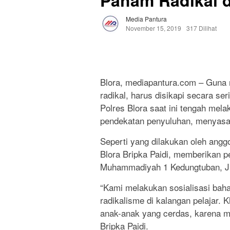
Paham Radikal d
Media Pantura
November 15, 2019
317 Dilihat
Blora, mediapantura.com – Gun
radikal, harus disikapi secara ser
Polres Blora saat ini tengah mel
pendekatan penyuluhan, menyasar
Seperti yang dilakukan oleh ang
Blora Bripka Paidi, memberikan p
Muhammadiyah 1 Kedungtuban, Jum
“Kami melakukan sosialisasi ba
radikalisme di kalangan pelajar.
anak-anak yang cerdas, karena me
Bripka Paidi.