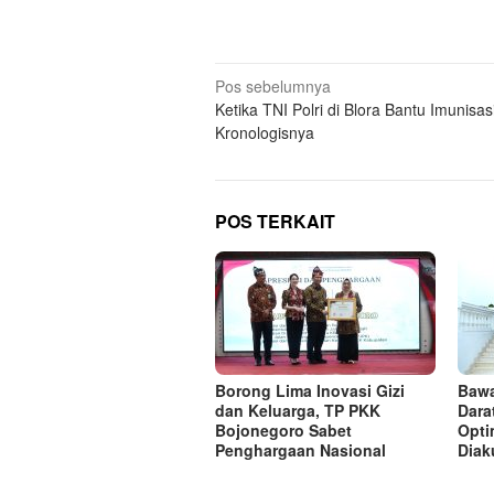
Navigasi
Pos sebelumnya
Ketika TNI Polri di Blora Bantu Imunisasi
pos
Kronologisnya
POS TERKAIT
Borong Lima Inovasi Gizi
Bawa
dan Keluarga, TP PKK
Dara
Bojonegoro Sabet
Opti
Penghargaan Nasional
Diak