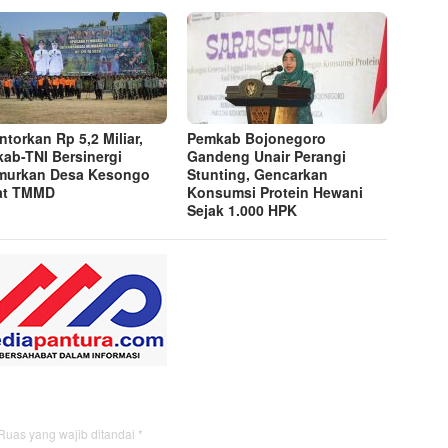
ntorkan Rp 5,2 Miliar,
Pemkab Bojonegoro
ab-TNI Bersinergi
Gandeng Unair Perangi
murkan Desa Kesongo
Stunting, Gencarkan
at TMMD
Konsumsi Protein Hewani
Sejak 1.000 HPK
Ruas yang wajib ditandai
*