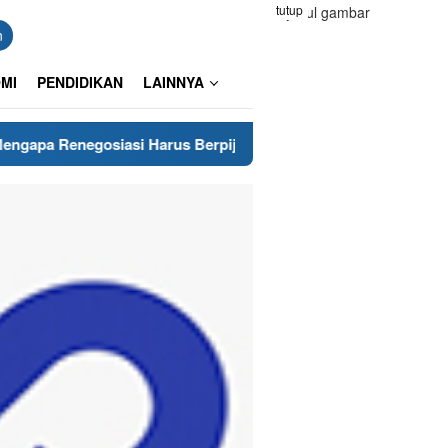
tutup
n
MI
PENDIDIKAN
LAINNYA
asi Harus Berpijak pada Keberanian Hukum?
Pangkas B