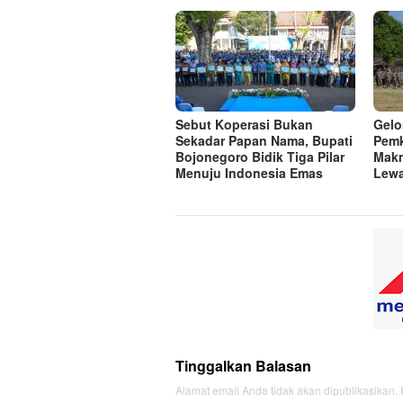
Sebut Koperasi Bukan
Gelo
Sekadar Papan Nama, Bupati
Pemk
Bojonegoro Bidik Tiga Pilar
Mak
Menuju Indonesia Emas
Lew
Tinggalkan Balasan
Alamat email Anda tidak akan dipublikasikan.