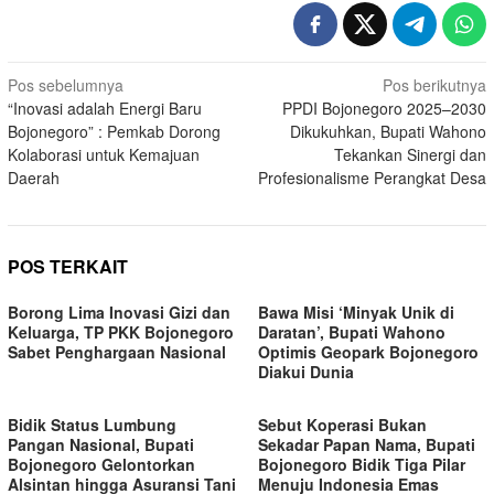
Navigasi
Pos sebelumnya
Pos berikutnya
“Inovasi adalah Energi Baru
PPDI Bojonegoro 2025–2030
pos
Bojonegoro” : Pemkab Dorong
Dikukuhkan, Bupati Wahono
Kolaborasi untuk Kemajuan
Tekankan Sinergi dan
Daerah
Profesionalisme Perangkat Desa
POS TERKAIT
Borong Lima Inovasi Gizi dan
Bawa Misi ‘Minyak Unik di
Keluarga, TP PKK Bojonegoro
Daratan’, Bupati Wahono
Sabet Penghargaan Nasional
Optimis Geopark Bojonegoro
Diakui Dunia
Bidik Status Lumbung
Sebut Koperasi Bukan
Pangan Nasional, Bupati
Sekadar Papan Nama, Bupati
Bojonegoro Gelontorkan
Bojonegoro Bidik Tiga Pilar
Alsintan hingga Asuransi Tani
Menuju Indonesia Emas