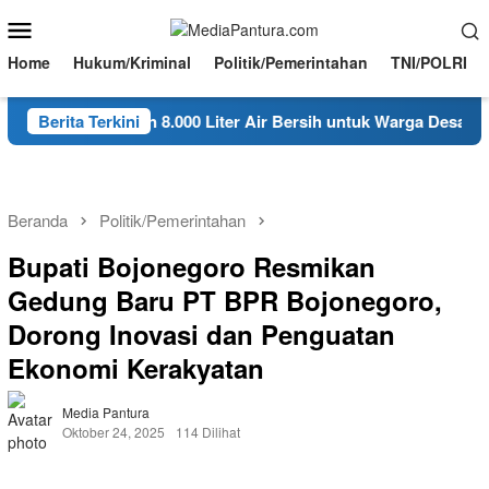
Loncat
Menu
ke
Mobile
konten
Home
Hukum/Kriminal
Politik/Pemerintahan
TNI/POLRI
mbon Salurkan 8.000 Liter Air Bersih untuk Warga Desa Bondol
Berita Terkini
Beranda
Politik/Pemerintahan
Bupati Bojonegoro Resmikan
Gedung Baru PT BPR Bojonegoro,
Dorong Inovasi dan Penguatan
Ekonomi Kerakyatan
Media Pantura
Oktober 24, 2025
114 Dilihat