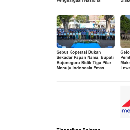
Penghargaan Nasional
Diak
Sebut Koperasi Bukan
Gelo
Sekadar Papan Nama, Bupati
Pemk
Bojonegoro Bidik Tiga Pilar
Mak
Menuju Indonesia Emas
Lew
Tinggalkan Balasan