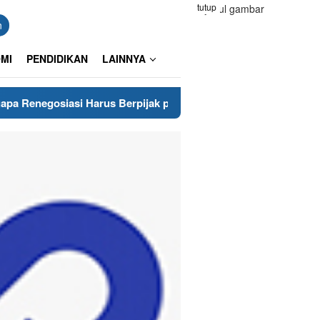
tutup
n
MI
PENDIDIKAN
LAINNYA
Harus Berpijak pada Keberanian Hukum?
Pangkas Biaya