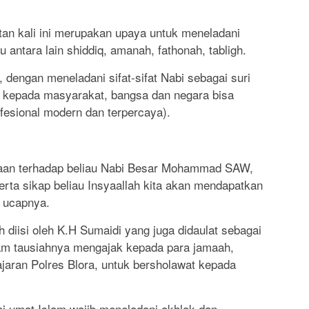
n kali ini merupakan upaya untuk meneladani
 antara lain shiddiq, amanah, fathonah, tabligh.
engan meneladani sifat-sifat Nabi sebagai suri
 kepada masyarakat, bangsa dan negara bisa
ofesional modern dan terpercaya).
taan terhadap beliau Nabi Besar Mohammad SAW,
erta sikap beliau Insyaallah kita akan mendapatkan
” ucapnya.
 diisi oleh K.H Sumaidi yang juga didaulat sebagai
lam tausiahnya mengajak kepada para jamaah,
ajaran Polres Blora, untuk bersholawat kepada
i umat Islam wajib meneladani akhlak dan