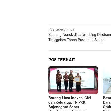
Navigasi
Pos sebelumnya
Seorang Nenek di Jatiblimbing Diketem
pos
Tenggelam Tanpa Busana di Sungai
POS TERKAIT
Borong Lima Inovasi Gizi
Bawa
dan Keluarga, TP PKK
Dara
Bojonegoro Sabet
Opti