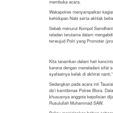
membuka acara.
Wakapolres menyampaikan kegiata
kehidupan Nabi serta akhlak beliau
Sebab menurut Kompol Samdhani, d
teladan terutama dalam mengabdi
terwujud Polri yang Promoter (pr
Kita tanamkan dalam hati kencin
karena dengan meneladani sifat s
syafaatnya kelak di akhirat nanti,
Sedangkan pada acara inti Tausiah
da’i kamtibmas Polres Blora. Da
khususnya anggota kepolisian dij
Rusulullah Muhammad SAW.
Beliau menjelaskan bahwa sebaga