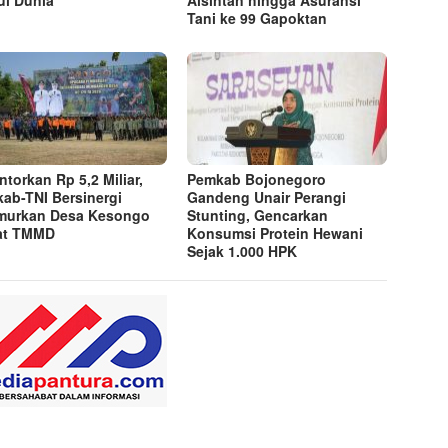
ui Dunia
Alsintan hingga Asuransi
Tani ke 99 Gapoktan
ntorkan Rp 5,2 Miliar,
Pemkab Bojonegoro
ab-TNI Bersinergi
Gandeng Unair Perangi
murkan Desa Kesongo
Stunting, Gencarkan
at TMMD
Konsumsi Protein Hewani
Sejak 1.000 HPK