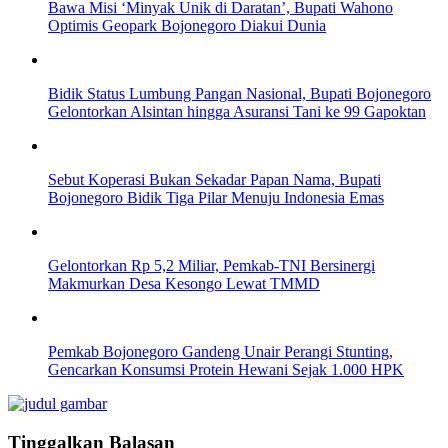
Bawa Misi ‘Minyak Unik di Daratan’, Bupati Wahono
Optimis Geopark Bojonegoro Diakui Dunia
Bidik Status Lumbung Pangan Nasional, Bupati Bojonegoro
Gelontorkan Alsintan hingga Asuransi Tani ke 99 Gapoktan
Sebut Koperasi Bukan Sekadar Papan Nama, Bupati
Bojonegoro Bidik Tiga Pilar Menuju Indonesia Emas
Gelontorkan Rp 5,2 Miliar, Pemkab-TNI Bersinergi
Makmurkan Desa Kesongo Lewat TMMD
Pemkab Bojonegoro Gandeng Unair Perangi Stunting,
Gencarkan Konsumsi Protein Hewani Sejak 1.000 HPK
Tinggalkan Balasan