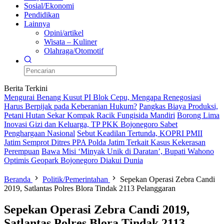
Sosial/Ekonomi
Pendidikan
Lainnya
Opini/artikel
Wisata – Kuliner
Olahraga/Otomotif
Berita Terkini
Mengurai Benang Kusut PI Blok Cepu, Mengapa Renegosiasi
Harus Berpijak pada Keberanian Hukum?
Pangkas Biaya Produksi,
Petani Hutan Sekar Kompak Racik Fungisida Mandiri
Borong Lima
Inovasi Gizi dan Keluarga, TP PKK Bojonegoro Sabet
Penghargaan Nasional
Sebut Keadilan Tertunda, KOPRI PMII
Jatim Semprot Ditres PPA Polda Jatim Terkait Kasus Kekerasan
Perempuan
Bawa Misi ‘Minyak Unik di Daratan’, Bupati Wahono
Optimis Geopark Bojonegoro Diakui Dunia
Beranda
Politik/Pemerintahan
Sepekan Operasi Zebra Candi
2019, Satlantas Polres Blora Tindak 2113 Pelanggaran
Sepekan Operasi Zebra Candi 2019,
Satlantas Polres Blora Tindak 2113