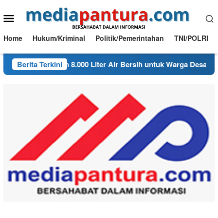
Loncat
Menu
ke
konten
Mobile
Home
Hukum/Kriminal
Politik/Pemerintahan
TNI/POLRI
n Salurkan 8.000 Liter Air Bersih untuk Warga Desa Bondol
Berita Terkini