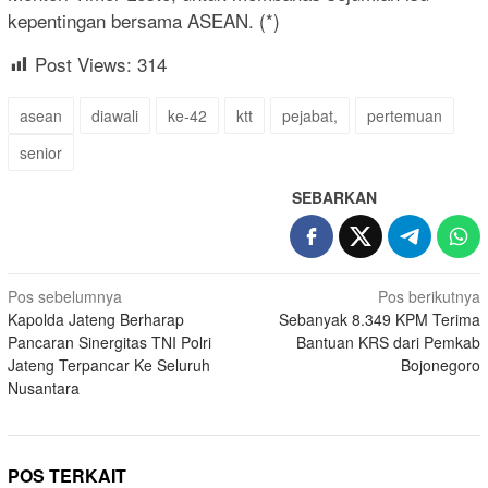
kepentingan bersama ASEAN. (*)
Post Views:
314
asean
diawali
ke-42
ktt
pejabat,
pertemuan
senior
SEBARKAN
Navigasi
Pos sebelumnya
Pos berikutnya
Kapolda Jateng Berharap
Sebanyak 8.349 KPM Terima
pos
Pancaran Sinergitas TNI Polri
Bantuan KRS dari Pemkab
Jateng Terpancar Ke Seluruh
Bojonegoro
Nusantara
POS TERKAIT