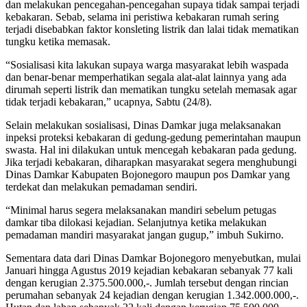
dan melakukan pencegahan-pencegahan supaya tidak sampai terjadi
kebakaran. Sebab, selama ini peristiwa kebakaran rumah sering
terjadi disebabkan faktor konsleting listrik dan lalai tidak mematikan
tungku ketika memasak.
“Sosialisasi kita lakukan supaya warga masyarakat lebih waspada
dan benar-benar memperhatikan segala alat-alat lainnya yang ada
dirumah seperti listrik dan mematikan tungku setelah memasak agar
tidak terjadi kebakaran,” ucapnya, Sabtu (24/8).
Selain melakukan sosialisasi, Dinas Damkar juga melaksanakan
inpeksi proteksi kebakaran di gedung-gedung pemerintahan maupun
swasta. Hal ini dilakukan untuk mencegah kebakaran pada gedung.
Jika terjadi kebakaran, diharapkan masyarakat segera menghubungi
Dinas Damkar Kabupaten Bojonegoro maupun pos Damkar yang
terdekat dan melakukan pemadaman sendiri.
“Minimal harus segera melaksanakan mandiri sebelum petugas
damkar tiba dilokasi kejadian. Selanjutnya ketika melakukan
pemadaman mandiri masyarakat jangan gugup,” imbuh Sukirno.
Sementara data dari Dinas Damkar Bojonegoro menyebutkan, mulai
Januari hingga Agustus 2019 kejadian kebakaran sebanyak 77 kali
dengan kerugian 2.375.500.000,-. Jumlah tersebut dengan rincian
perumahan sebanyak 24 kejadian dengan kerugian 1.342.000.000,-.