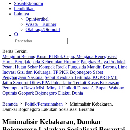
Sosial/Ekonomi
Pendidikan
Lainnya
Opini/artikel
Wisata – Kuliner
Olahraga/Otomotif
Berita Terkini
Mengurai Benang Kusut PI Blok Cepu, Mengapa Renegosiasi
Harus Berpijak pada Keberanian Hukum?
Pangkas Biaya Produksi,
Petani Hutan Sekar Kompak Racik Fungisida Mandiri
Borong Lima
Inovasi Gizi dan Keluarga, TP PKK Bojonegoro Sabet
Penghargaan Nasional
Sebut Keadilan Tertunda, KOPRI PMII
Jatim Semprot Ditres PPA Polda Jatim Terkait Kasus Kekerasan
Perempuan
Bawa Misi ‘Minyak Unik di Daratan’, Bupati Wahono
Optimis Geopark Bojonegoro Diakui Dunia
Beranda
Politik/Pemerintahan
Minimalisir Kebakaran,
Damkar Bojonegoro Lakukan Sosialisasi Berantai
Minimalisir Kebakaran, Damkar
Bojonegoro Lakukan Sosialisasi Berantai