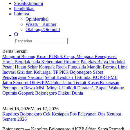
Sosial/Ekonomi
Pendidikan
Lainnya
Opini/artikel
Wisata – Kuliner
Olahraga/Otomotif
Berita Terkini
Mengurai Benang Kusut PI Blok Cepu, Mengapa Renegosiasi
Harus Berpijak pada Keberanian Hukum?
Pangkas Biaya Produksi,
Petani Hutan Sekar Kompak Racik Fungisida Mandiri
Borong Lima
Inovasi Gizi dan Keluarga, TP PKK Bojonegoro Sabet
Penghargaan Nasional
Sebut Keadilan Tertunda, KOPRI PMII
Jatim Semprot Ditres PPA Polda Jatim Terkait Kasus Kekerasan
Perempuan
Bawa Misi ‘Minyak Unik di Daratan’, Bupati Wahono
Optimis Geopark Bojonegoro Diakui Dunia
Maret 16, 2026
Maret 17, 2026
Kapolres Bojonegoro Cek Kesiapan Pos Pelayanan Ops Ketupat
Semeru 2026
Bojonegoro — Kapolres Bojonegoro AKBP Afrian Satya Permadi