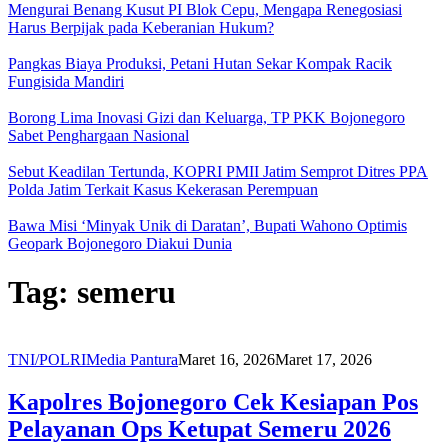
Mengurai Benang Kusut PI Blok Cepu, Mengapa Renegosiasi
Harus Berpijak pada Keberanian Hukum?
Pangkas Biaya Produksi, Petani Hutan Sekar Kompak Racik
Fungisida Mandiri
Borong Lima Inovasi Gizi dan Keluarga, TP PKK Bojonegoro
Sabet Penghargaan Nasional
Sebut Keadilan Tertunda, KOPRI PMII Jatim Semprot Ditres PPA
Polda Jatim Terkait Kasus Kekerasan Perempuan
Bawa Misi ‘Minyak Unik di Daratan’, Bupati Wahono Optimis
Geopark Bojonegoro Diakui Dunia
Tag:
semeru
TNI/POLRI
Media Pantura
Maret 16, 2026
Maret 17, 2026
Kapolres Bojonegoro Cek Kesiapan Pos
Pelayanan Ops Ketupat Semeru 2026