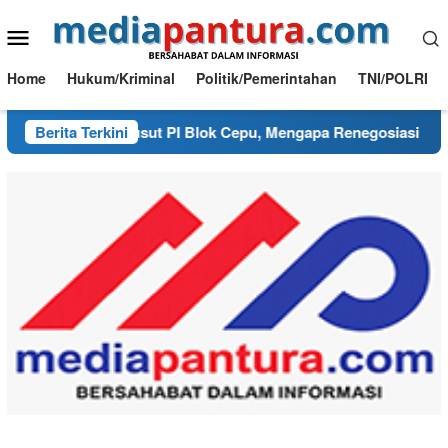
Loncat
Menu
ke
konten
Mobile
Home
Hukum/Kriminal
Politik/Pemerintahan
TNI/POLRI
urai Benang Kusut PI Blok Cepu, Mengapa Renegosiasi Harus 
Berita Terkini