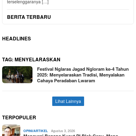
terselenggaranya […]
BERITA TERBARU
HEADLINES
TAG:
MENYELARASKAN
Festival Nglaras Jagad Ngloram ke-4 Tahun
2025: Menyelaraskan Tradisi, Menyalakan
Cahaya Peradaban Lwaram
Lihat Lainnya
TERPOPULER
Agustus 3, 2026
OPINI/ARTIKEL
Mengurai Benang Kusut PI Blok Cepu, Meng…