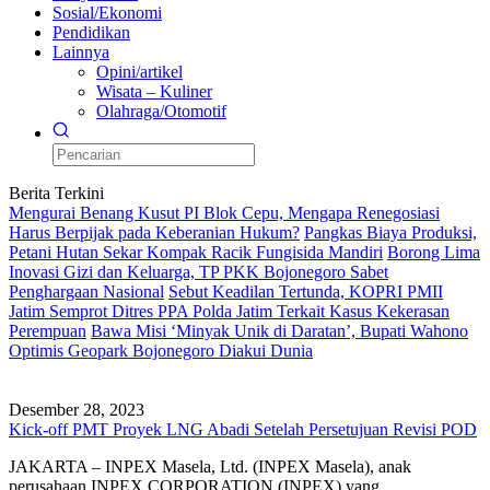
Sosial/Ekonomi
Pendidikan
Lainnya
Opini/artikel
Wisata – Kuliner
Olahraga/Otomotif
Berita Terkini
Mengurai Benang Kusut PI Blok Cepu, Mengapa Renegosiasi
Harus Berpijak pada Keberanian Hukum?
Pangkas Biaya Produksi,
Petani Hutan Sekar Kompak Racik Fungisida Mandiri
Borong Lima
Inovasi Gizi dan Keluarga, TP PKK Bojonegoro Sabet
Penghargaan Nasional
Sebut Keadilan Tertunda, KOPRI PMII
Jatim Semprot Ditres PPA Polda Jatim Terkait Kasus Kekerasan
Perempuan
Bawa Misi ‘Minyak Unik di Daratan’, Bupati Wahono
Optimis Geopark Bojonegoro Diakui Dunia
Desember 28, 2023
Kick-off PMT Proyek LNG Abadi Setelah Persetujuan Revisi POD
JAKARTA – INPEX Masela, Ltd. (INPEX Masela), anak
perusahaan INPEX CORPORATION (INPEX) yang