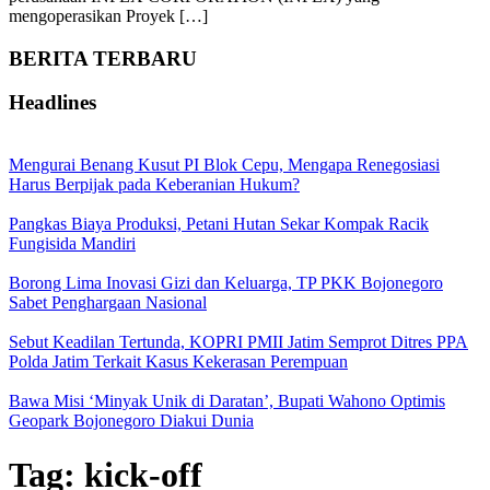
mengoperasikan Proyek […]
BERITA TERBARU
Headlines
Mengurai Benang Kusut PI Blok Cepu, Mengapa Renegosiasi
Harus Berpijak pada Keberanian Hukum?
Pangkas Biaya Produksi, Petani Hutan Sekar Kompak Racik
Fungisida Mandiri
Borong Lima Inovasi Gizi dan Keluarga, TP PKK Bojonegoro
Sabet Penghargaan Nasional
Sebut Keadilan Tertunda, KOPRI PMII Jatim Semprot Ditres PPA
Polda Jatim Terkait Kasus Kekerasan Perempuan
Bawa Misi ‘Minyak Unik di Daratan’, Bupati Wahono Optimis
Geopark Bojonegoro Diakui Dunia
Tag:
kick-off