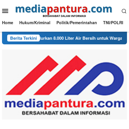
Loncat
Menu
ke
konten
Mobile
Home
Hukum/Kriminal
Politik/Pemerintahan
TNI/POLRI
k Ngambon Salurkan 8.000 Liter Air Bersih untuk Warga Desa B
Berita Terkini