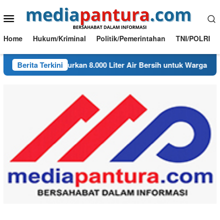
Loncat
Menu
ke
konten
Mobile
Home
Hukum/Kriminal
Politik/Pemerintahan
TNI/POLRI
k Ngambon Salurkan 8.000 Liter Air Bersih untuk Warga Desa B
Berita Terkini