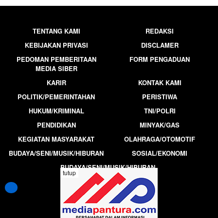
TENTANG KAMI
REDAKSI
KEBIJAKAN PRIVASI
DISCLAMER
PEDOMAN PEMBERITAAN
FORM PENGADUAN
MEDIA SIBER
KARIR
KONTAK KAMI
POLITIK/PEMERINTAHAN
PERISTIWA
HUKUM/KRIMINAL
TNI/POLRI
PENDIDIKAN
MINYAK/GAS
KEGIATAN MASYARAKAT
OLAHRAGA/OTOMOTIF
BUDAYA/SENI/MUSIK/HIBURAN
SOSIAL/EKONOMI
BUDAYA/SENI/MUSIK/HIBURAN
tutup
MEDIAPANTURA.COM