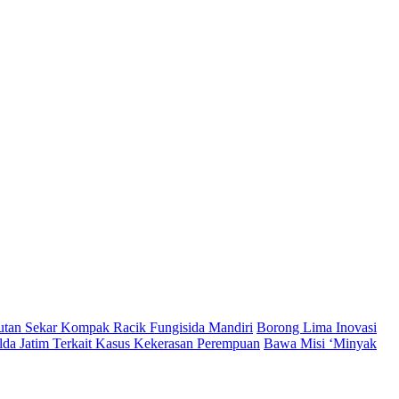
Hutan Sekar Kompak Racik Fungisida Mandiri
Borong Lima Inovasi
lda Jatim Terkait Kasus Kekerasan Perempuan
Bawa Misi ‘Minyak