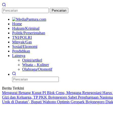
Pencarian
Home
Hukum/Kriminal
Politik/Pemerintahan
TNI/POLRI
Minyak/Gas
Sosial/Ekonomi
Pendidikan
Lainnya
Opini/artikel
Wisata – Kuliner
Olahraga/Otomotif
Berita Terkini
Mengurai Benang Kusut PI Blok Cepu, Mengapa Renegosiasi Harus
Gizi dan Keluarga, TP PKK Bojonegoro Sabet Penghargaan Nasiona
Unik di Daratan’, Bupati Wahono Optimis Geopark Bojonegoro Dia