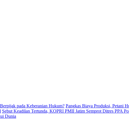
 Berpijak pada Keberanian Hukum?
Pangkas Biaya Produksi, Petani 
l
Sebut Keadilan Tertunda, KOPRI PMII Jatim Semprot Ditres PPA Po
kui Dunia