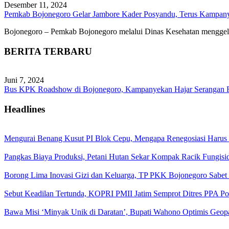
Desember 11, 2024
Pemkab Bojonegoro Gelar Jambore Kader Posyandu, Terus Kampany
Bojonegoro – Pemkab Bojonegoro melalui Dinas Kesehatan menggel
BERITA TERBARU
Juni 7, 2024
Bus KPK Roadshow di Bojonegoro, Kampanyekan Hajar Serangan Fa
Headlines
Mengurai Benang Kusut PI Blok Cepu, Mengapa Renegosiasi Harus
Pangkas Biaya Produksi, Petani Hutan Sekar Kompak Racik Fungisi
Borong Lima Inovasi Gizi dan Keluarga, TP PKK Bojonegoro Sabet
Sebut Keadilan Tertunda, KOPRI PMII Jatim Semprot Ditres PPA Po
Bawa Misi ‘Minyak Unik di Daratan’, Bupati Wahono Optimis Geop