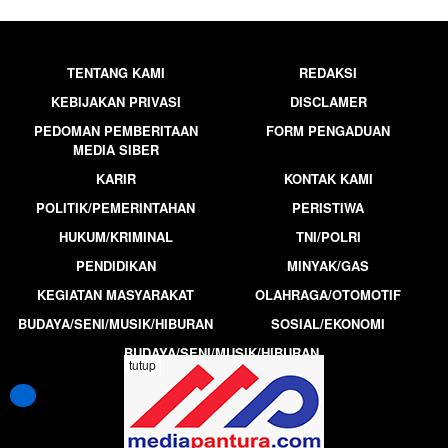
TENTANG KAMI
REDAKSI
KEBIJAKAN PRIVASI
DISCLAMER
PEDOMAN PEMBERITAAN
FORM PENGADUAN
MEDIA SIBER
KARIR
KONTAK KAMI
POLITIK/PEMERINTAHAN
PERISTIWA
HUKUM/KRIMINAL
TNI/POLRI
PENDIDIKAN
MINYAK/GAS
KEGIATAN MASYARAKAT
OLAHRAGA/OTOMOTIF
BUDAYA/SENI/MUSIK/HIBURAN
SOSIAL/EKONOMI
BUDAYA/SENI/MUSIK/HIBURAN
tutup
MEDIAPANTURA.COM