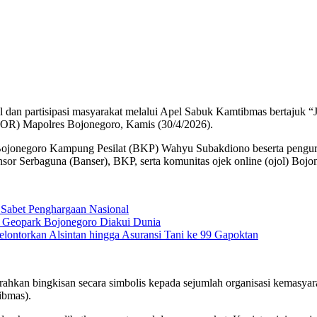
al dan partisipasi masyarakat melalui Apel Sabuk Kamtibmas bertajuk 
OR) Mapolres Bojonegoro, Kamis (30/4/2026).
ua Bojonegoro Kampung Pesilat (BKP) Wahyu Subakdiono beserta pengu
 Serbaguna (Banser), BKP, serta komunitas ojek online (ojol) Bojo
Sabet Penghargaan Nasional
s Geopark Bojonegoro Diakui Dunia
lontorkan Alsintan hingga Asuransi Tani ke 99 Gapoktan
hkan bingkisan secara simbolis kepada sejumlah organisasi kemasyarak
ibmas).