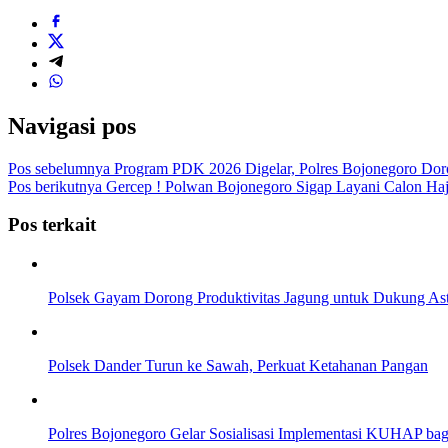
Navigasi pos
Pos sebelumnya
Program PDK 2026 Digelar, Polres Bojonegoro Doro
Pos berikutnya
Gercep ! Polwan Bojonegoro Sigap Layani Calon Haj
Pos terkait
Polsek Gayam Dorong Produktivitas Jagung untuk Dukung Ast
Polsek Dander Turun ke Sawah, Perkuat Ketahanan Pangan
Polres Bojonegoro Gelar Sosialisasi Implementasi KUHAP ba