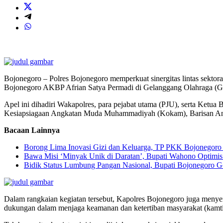
Bojonegoro – Polres Bojonegoro memperkuat sinergitas lintas sektor
Bojonegoro AKBP Afrian Satya Permadi di Gelanggang Olahraga (G
Apel ini dihadiri Wakapolres, para pejabat utama (PJU), serta Ket
Kesiapsiagaan Angkatan Muda Muhammadiyah (Kokam), Barisan Ansor
Bacaan Lainnya
Borong Lima Inovasi Gizi dan Keluarga, TP PKK Bojonegoro 
Bawa Misi ‘Minyak Unik di Daratan’, Bupati Wahono Optimi
Bidik Status Lumbung Pangan Nasional, Bupati Bojonegoro Ge
Dalam rangkaian kegiatan tersebut, Kapolres Bojonegoro juga menyera
dukungan dalam menjaga keamanan dan ketertiban masyarakat (kamt