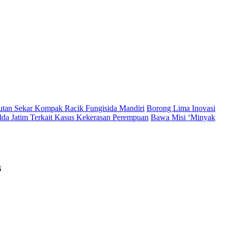
Hutan Sekar Kompak Racik Fungisida Mandiri
Borong Lima Inovasi
lda Jatim Terkait Kasus Kekerasan Perempuan
Bawa Misi ‘Minyak
s