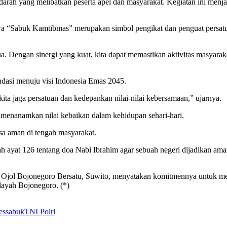
or darah yang melibatkan peserta apel dan masyarakat. Kegiatan ini men
 “Sabuk Kamtibmas” merupakan simbol pengikat dan penguat persatua
. Dengan sinergi yang kuat, kita dapat memastikan aktivitas masyaraka
dasi menuju visi Indonesia Emas 2045.
a jaga persatuan dan kedepankan nilai-nilai kebersamaan,” ujarnya.
s menanamkan nilai kebaikan dalam kehidupan sehari-hari.
asa aman di tengah masyarakat.
 ayat 126 tentang doa Nabi Ibrahim agar sebuah negeri dijadikan aman
 Ojol Bojonegoro Bersatu, Suwito, menyatakan komitmennya untuk m
layah Bojonegoro. (*)
es
sabuk
TNI Polri