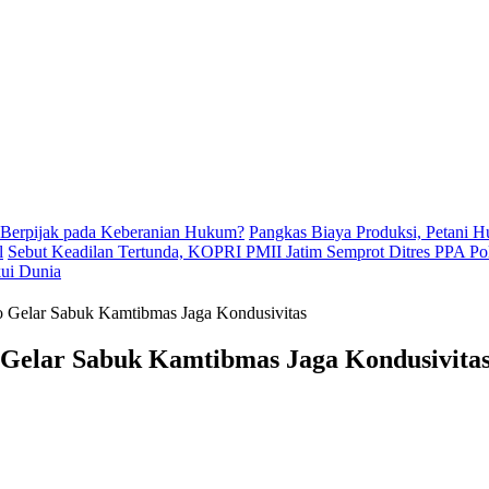
 Berpijak pada Keberanian Hukum?
Pangkas Biaya Produksi, Petani 
l
Sebut Keadilan Tertunda, KOPRI PMII Jatim Semprot Ditres PPA Po
kui Dunia
o Gelar Sabuk Kamtibmas Jaga Kondusivitas
 Gelar Sabuk Kamtibmas Jaga Kondusivita