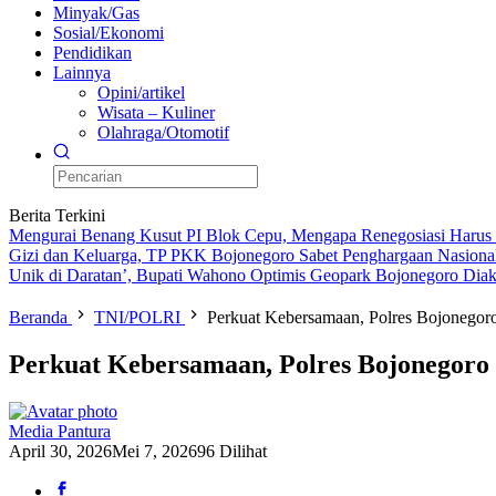
Minyak/Gas
Sosial/Ekonomi
Pendidikan
Lainnya
Opini/artikel
Wisata – Kuliner
Olahraga/Otomotif
Berita Terkini
Mengurai Benang Kusut PI Blok Cepu, Mengapa Renegosiasi Harus
Gizi dan Keluarga, TP PKK Bojonegoro Sabet Penghargaan Nasiona
Unik di Daratan’, Bupati Wahono Optimis Geopark Bojonegoro Dia
Beranda
TNI/POLRI
Perkuat Kebersamaan, Polres Bojonegor
Perkuat Kebersamaan, Polres Bojonegoro
Media Pantura
April 30, 2026
Mei 7, 2026
96 Dilihat