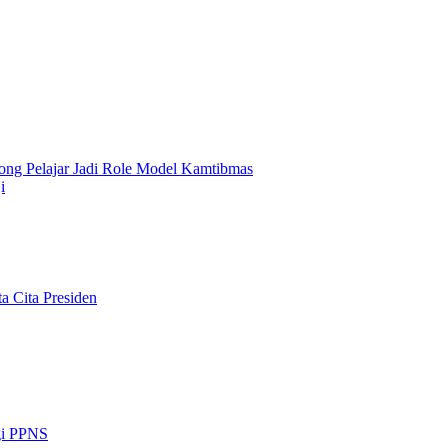
ng Pelajar Jadi Role Model Kamtibmas
i
a Cita Presiden
gi PPNS