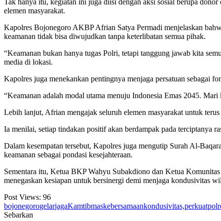
Tak hanya itu, kegiatan ini juga diisi dengan aksi sosial berupa don
elemen masyarakat.
Kapolres Bojonegoro AKBP Afrian Satya Permadi menjelaskan bahwa
keamanan tidak bisa diwujudkan tanpa keterlibatan semua pihak.
“Keamanan bukan hanya tugas Polri, tetapi tanggung jawab kita semua
media di lokasi.
Kapolres juga menekankan pentingnya menjaga persatuan sebagai fon
“Keamanan adalah modal utama menuju Indonesia Emas 2045. Mari kit
Lebih lanjut, Afrian mengajak seluruh elemen masyarakat untuk teru
Ia menilai, setiap tindakan positif akan berdampak pada terciptanya r
Dalam kesempatan tersebut, Kapolres juga mengutip Surah Al-Baqarah
keamanan sebagai pondasi kesejahteraan.
Sementara itu, Ketua BKP Wahyu Subakdiono dan Ketua Komunitas
menegaskan kesiapan untuk bersinergi demi menjaga kondusivitas wi
Post Views:
96
bojonegoro
gelar
jaga
Kamtibmas
kebersamaan
kondusivitas,
perkuat
polr
Sebarkan