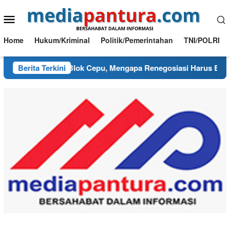
Loncat
Menu
ke
konten
Mobile
Home
Hukum/Kriminal
Politik/Pemerintahan
TNI/POLRI
g Kusut PI Blok Cepu, Mengapa Renegosiasi Harus Berpijak p
Berita Terkini