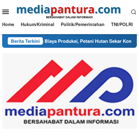
Loncat
Menu
ke
konten
Mobile
Home
Hukum/Kriminal
Politik/Pemerintahan
TNI/POLRI
Pangkas Biaya Produksi, Petani Hutan Sekar Kompak Racik Fun
Berita Terkini