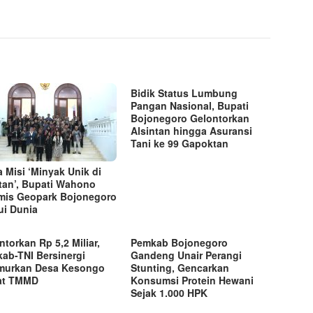
Bidik Status Lumbung
Pangan Nasional, Bupati
Bojonegoro Gelontorkan
Alsintan hingga Asuransi
Tani ke 99 Gapoktan
 Misi ‘Minyak Unik di
tan’, Bupati Wahono
mis Geopark Bojonegoro
ui Dunia
ntorkan Rp 5,2 Miliar,
Pemkab Bojonegoro
ab-TNI Bersinergi
Gandeng Unair Perangi
murkan Desa Kesongo
Stunting, Gencarkan
at TMMD
Konsumsi Protein Hewani
Sejak 1.000 HPK