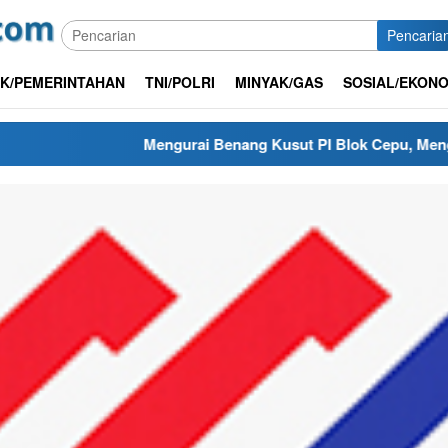
Pencaria
IK/PEMERINTAHAN
TNI/POLRI
MINYAK/GAS
SOSIAL/EKONO
Mengurai Benang Kusut PI Blok Cepu, Mengapa Renegosia