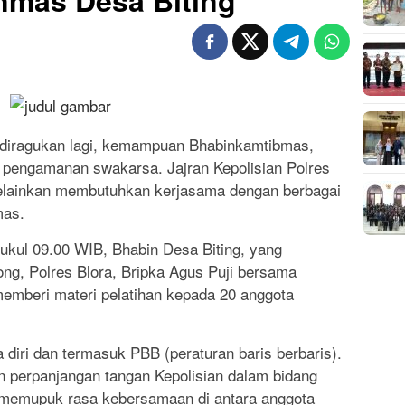
inmas Desa Biting
 diragukan lagi, kemampuan Bhabinkamtibmas,
a pengamanan swakarsa. Jajran Kepolisian Polres
 melainkan membutuhkan kerjasama dengan berbagai
mas.
 pukul 09.00 WIB, Bhabin Desa Biting, yang
g, Polres Blora, Bripka Agus Puji bersama
memberi materi pelatihan kepada 20 anggota
a diri dan termasuk PBB (peraturan baris berbaris).
n perpanjangan tangan Kepolisian dalam bidang
k memupuk rasa kebersamaan di antara anggota