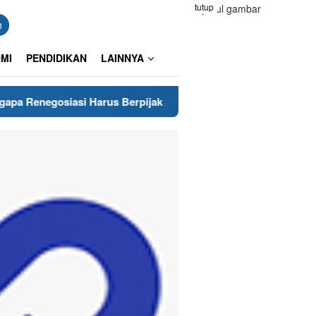
tutup
n
MI
PENDIDIKAN
LAINNYA
si Harus Berpijak pada Keberanian Hukum?
Pangkas Bia