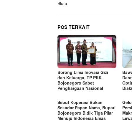
Blora
POS TERKAIT
Borong Lima Inovasi Gizi
Bawa
dan Keluarga, TP PKK
Dara
Bojonegoro Sabet
Opti
Penghargaan Nasional
Diak
Sebut Koperasi Bukan
Gelo
Sekadar Papan Nama, Bupati
Pemk
Bojonegoro Bidik Tiga Pilar
Mak
Menuju Indonesia Emas
Lew