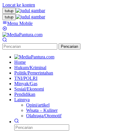
Loncat ke konten
tutup
tutup
Menu Mobile
Pencarian
Home
Hukum/Kriminal
Politik/Pemerintahan
TNI/POLRI
Minyak/Gas
Sosial/Ekonomi
Pendidikan
Lainnya
Opini/artikel
Wisata – Kuliner
Olahraga/Otomotif