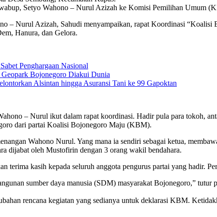
acawabup, Setyo Wahono – Nurul Azizah ke Komisi Pemilihan Umum (K
Nurul Azizah, Sahudi menyampaikan, rapat Koordinasi “Koalisi Bojo
Dem, Hanura, dan Gelora.
Sabet Penghargaan Nasional
s Geopark Bojonegoro Diakui Dunia
lontorkan Alsintan hingga Asuransi Tani ke 99 Gapoktan
g Wahono – Nurul ikut dalam rapat koordinasi. Hadir pula para tokoh,
oro dari partai Koalisi Bojonegoro Maju (KBM).
enangan Wahono Nurul. Yang mana ia sendiri sebagai ketua, membawa
a dijabat oleh Mustofirin dengan 3 orang wakil bendahara.
erima kasih kepada seluruh anggota pengurus partai yang hadir. Per
bangunan sumber daya manusia (SDM) masyarakat Bojonegoro,” tutur pe
ubahan rencana kegiatan yang sedianya untuk deklarasi KBM. Ketidakh