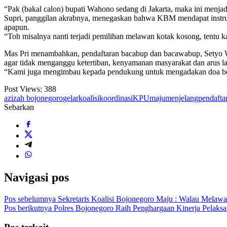
“Pak (bakal calon) bupati Wahono sedang di Jakarta, maka ini menj
Supri, panggilan akrabnya, menegaskan bahwa KBM mendapat instruk
apapun.
“Toh misalnya nanti terjadi pemilihan melawan kotak kosong, tentu ka
Mas Pri menambahkan, pendaftaran bacabup dan bacawabup, Setyo Wa
agar tidak menganggu ketertiban, kenyamanan masyarakat dan arus lal
“Kami juga mengimbau kepada pendukung untuk mengadakan doa bers
Post Views:
388
azizah
bojonegoro
gelar
koalisi
koordinasi
KPU
maju
menjelang
pendafta
Sebarkan
Navigasi pos
Pos sebelumnya
Sekretaris Koalisi Bojonegoro Maju : Walau Melawa
Pos berikutnya
Polres Bojonegoro Raih Penghargaan Kinerja Pelaks