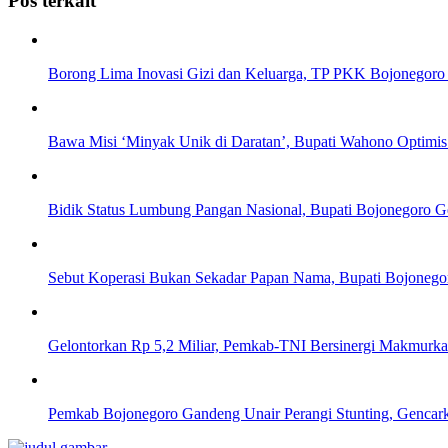
Pos terkait
Borong Lima Inovasi Gizi dan Keluarga, TP PKK Bojonegoro 
Bawa Misi ‘Minyak Unik di Daratan’, Bupati Wahono Optimi
Bidik Status Lumbung Pangan Nasional, Bupati Bojonegoro Ge
Sebut Koperasi Bukan Sekadar Papan Nama, Bupati Bojonegor
Gelontorkan Rp 5,2 Miliar, Pemkab-TNI Bersinergi Makmu
Pemkab Bojonegoro Gandeng Unair Perangi Stunting, Gencar