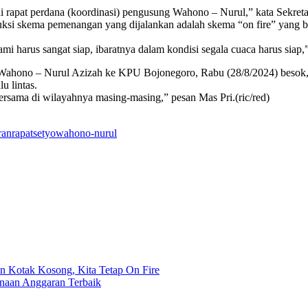
adi rapat perdana (koordinasi) pengusung Wahono – Nurul,” kata Sekr
si skema pemenangan yang dijalankan adalah skema “on fire” yang b
mi harus sangat siap, ibaratnya dalam kondisi segala cuaca harus siap,
hono – Nurul Azizah ke KPU Bojonegoro, Rabu (28/8/2024) besok, ak
u lintas.
ama di wilayahnya masing-masing,” pesan Mas Pri.(ric/red)
ran
rapat
setyo
wahono-nurul
n Kotak Kosong, Kita Tetap On Fire
anaan Anggaran Terbaik