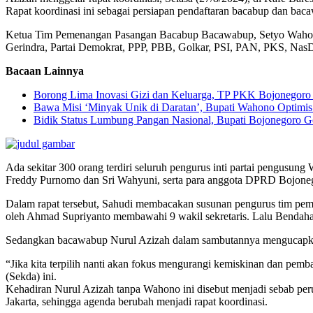
Rapat koordinasi ini sebagai persiapan pendaftaran bacabup dan b
Ketua Tim Pemenangan Pasangan Bacabup Bacawabup, Setyo Wahono – 
Gerindra, Partai Demokrat, PPP, PBB, Golkar, PSI, PAN, PKS, Nas
Bacaan Lainnya
Borong Lima Inovasi Gizi dan Keluarga, TP PKK Bojonegoro 
Bawa Misi ‘Minyak Unik di Daratan’, Bupati Wahono Optimi
Bidik Status Lumbung Pangan Nasional, Bupati Bojonegoro Ge
Ada sekitar 300 orang terdiri seluruh pengurus inti partai pengusun
Freddy Purnomo dan Sri Wahyuni, serta para anggota DPRD Bojoneg
Dalam rapat tersebut, Sahudi membacakan susunan pengurus tim pem
oleh Ahmad Supriyanto membawahi 9 wakil sekretaris. Lalu Bendahar
Sedangkan bacawabup Nurul Azizah dalam sambutannya mengucapkan t
“Jika kita terpilih nanti akan fokus mengurangi kemiskinan dan pem
(Sekda) ini.
Kehadiran Nurul Azizah tanpa Wahono ini disebut menjadi sebab per
Jakarta, sehingga agenda berubah menjadi rapat koordinasi.