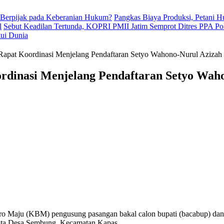
 Berpijak pada Keberanian Hukum?
Pangkas Biaya Produksi, Petani 
l
Sebut Keadilan Tertunda, KOPRI PMII Jatim Semprot Ditres PPA Po
kui Dunia
 Rapat Koordinasi Menjelang Pendaftaran Setyo Wahono-Nurul Aziza
ordinasi Menjelang Pendaftaran Setyo Wa
oro Maju (KBM) pengusung pasangan bakal calon bupati (bacabup) dan
resta Desa Sembung, Kecamatan Kapas.