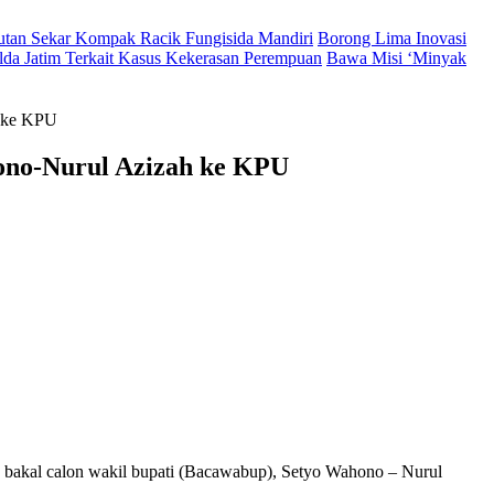
Hutan Sekar Kompak Racik Fungisida Mandiri
Borong Lima Inovasi
lda Jatim Terkait Kasus Kekerasan Perempuan
Bawa Misi ‘Minyak
h ke KPU
hono-Nurul Azizah ke KPU
 bakal calon wakil bupati (Bacawabup), Setyo Wahono – Nurul