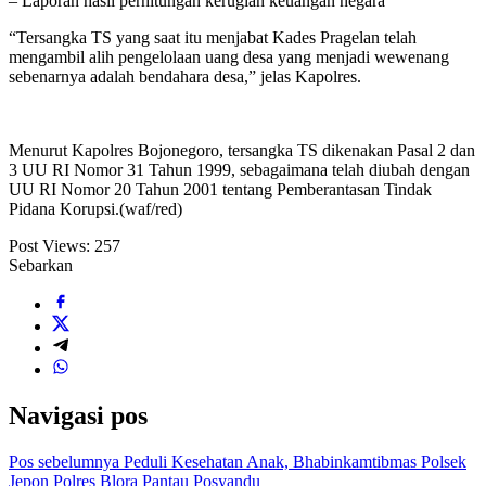
– Laporan hasil perhitungan kerugian keuangan negara
“Tersangka TS yang saat itu menjabat Kades Pragelan telah
mengambil alih pengelolaan uang desa yang menjadi wewenang
sebenarnya adalah bendahara desa,” jelas Kapolres.
Menurut Kapolres Bojonegoro, tersangka TS dikenakan Pasal 2 dan
3 UU RI Nomor 31 Tahun 1999, sebagaimana telah diubah dengan
UU RI Nomor 20 Tahun 2001 tentang Pemberantasan Tindak
Pidana Korupsi.(waf/red)
Post Views:
257
Sebarkan
Navigasi pos
Pos sebelumnya
Peduli Kesehatan Anak, Bhabinkamtibmas Polsek
Jepon Polres Blora Pantau Posyandu