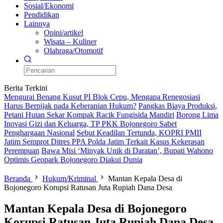
Sosial/Ekonomi
Pendidikan
Lainnya
Opini/artikel
Wisata – Kuliner
Olahraga/Otomotif
Berita Terkini
Mengurai Benang Kusut PI Blok Cepu, Mengapa Renegosiasi
Harus Berpijak pada Keberanian Hukum?
Pangkas Biaya Produksi,
Petani Hutan Sekar Kompak Racik Fungisida Mandiri
Borong Lima
Inovasi Gizi dan Keluarga, TP PKK Bojonegoro Sabet
Penghargaan Nasional
Sebut Keadilan Tertunda, KOPRI PMII
Jatim Semprot Ditres PPA Polda Jatim Terkait Kasus Kekerasan
Perempuan
Bawa Misi ‘Minyak Unik di Daratan’, Bupati Wahono
Optimis Geopark Bojonegoro Diakui Dunia
Beranda
Hukum/Kriminal
Mantan Kepala Desa di
Bojonegoro Korupsi Ratusan Juta Rupiah Dana Desa
Mantan Kepala Desa di Bojonegoro
Korupsi Ratusan Juta Rupiah Dana Desa