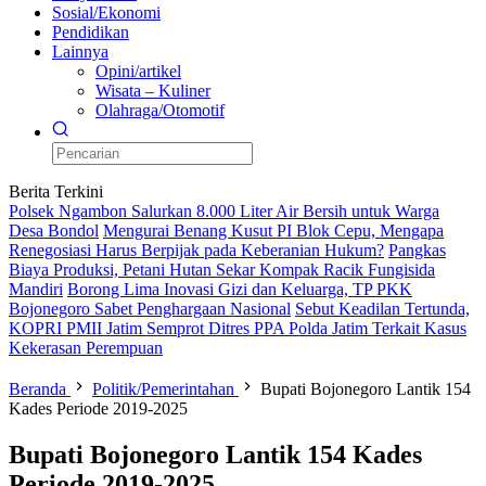
Sosial/Ekonomi
Pendidikan
Lainnya
Opini/artikel
Wisata – Kuliner
Olahraga/Otomotif
Berita Terkini
Polsek Ngambon Salurkan 8.000 Liter Air Bersih untuk Warga
Desa Bondol
Mengurai Benang Kusut PI Blok Cepu, Mengapa
Renegosiasi Harus Berpijak pada Keberanian Hukum?
Pangkas
Biaya Produksi, Petani Hutan Sekar Kompak Racik Fungisida
Mandiri
Borong Lima Inovasi Gizi dan Keluarga, TP PKK
Bojonegoro Sabet Penghargaan Nasional
Sebut Keadilan Tertunda,
KOPRI PMII Jatim Semprot Ditres PPA Polda Jatim Terkait Kasus
Kekerasan Perempuan
Beranda
Politik/Pemerintahan
Bupati Bojonegoro Lantik 154
Kades Periode 2019-2025
Bupati Bojonegoro Lantik 154 Kades
Periode 2019-2025