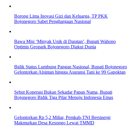
Borong Lima Inovasi Gizi dan Keluarga, TP PKK
Bojonegoro Sabet Penghargaan Nasional
Bawa Misi ‘Minyak Unik di Daratan’, Bupati Wahono
Optimis Geopark Bojonegoro Diakui Dunia
Bidik Status Lumbung Pangan Nasional, Bupati Bojonegoro
Gelontorkan Alsintan hingga Asuransi Tani ke 99 Gapoktan
Sebut Koperasi Bukan Sekadar Papan Nama, Bupati
Bojonegoro Bidik Tiga Pilar Menuju Indonesia Emas
Gelontorkan Rp 5,2 Miliar, Pemkab-TNI Bersinergi
Makmurkan Desa Kesongo Lewat TMMD