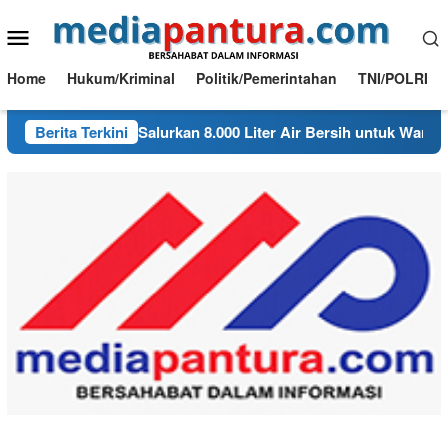
Loncat
Menu
ke
konten
Mobile
Home
Hukum/Kriminal
Politik/Pemerintahan
TNI/POLRI
lsek Ngambon Salurkan 8.000 Liter Air Bersih untuk Warga Des
Berita Terkini