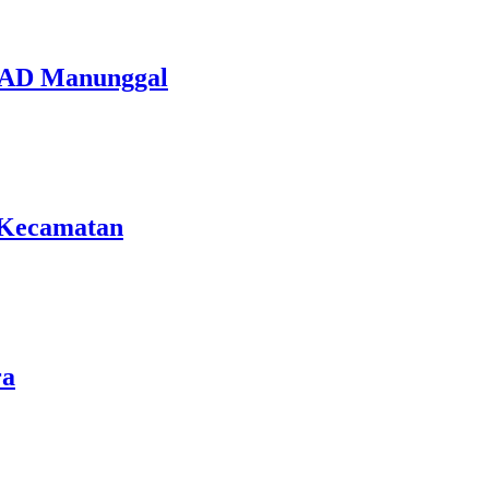
I AD Manunggal
8 Kecamatan
ra