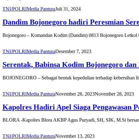
TNI/POLRI
Media Pantura
Juli 31, 2024
Dandim Bojonegoro hadiri Peresmian Ser
Bojonegoro – Komandan Kodim (Dandim) 0813 Bojonegoro Letkol C
TNI/POLRI
Media Pantura
Desember 7, 2023
Serentak, Babinsa Kodim Bojonegoro dan 
BOJONEGORO – Sebagai bentuk kepedulian terhadap kebersihan lin
TNI/POLRI
Media Pantura
November 28, 2023
November 28, 2023
Kapolres Hadiri Apel Siaga Pengawasan P
BLORA -Kapolres Blora AKBP Agus Puryadi, SH, SIK, M.Si bersam
TNI/POLRI
Media Pantura
November 13, 2023