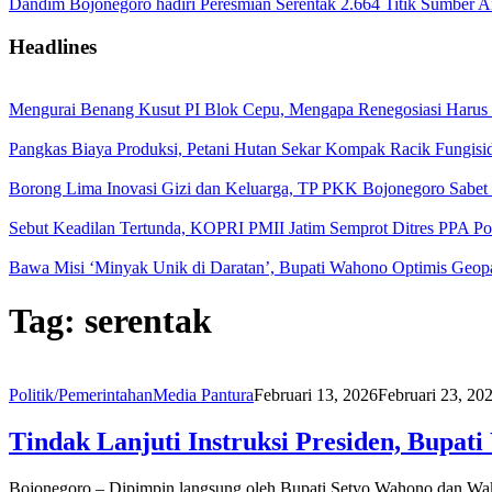
Dandim Bojonegoro hadiri Peresmian Serentak 2.664 Titik Sumber
Headlines
Mengurai Benang Kusut PI Blok Cepu, Mengapa Renegosiasi Harus
Pangkas Biaya Produksi, Petani Hutan Sekar Kompak Racik Fungisi
Borong Lima Inovasi Gizi dan Keluarga, TP PKK Bojonegoro Sabet
Sebut Keadilan Tertunda, KOPRI PMII Jatim Semprot Ditres PPA Po
Bawa Misi ‘Minyak Unik di Daratan’, Bupati Wahono Optimis Geop
Tag:
serentak
Politik/Pemerintahan
Media Pantura
Februari 13, 2026
Februari 23, 20
Tindak Lanjuti Instruksi Presiden, Bupat
Bojonegoro – Dipimpin langsung oleh Bupati Setyo Wahono dan Wak