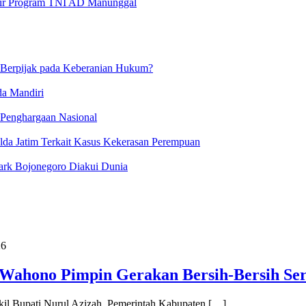
 Air Program TNI AD Manunggal
 Berpijak pada Keberanian Hukum?
da Mandiri
 Penghargaan Nasional
lda Jatim Terkait Kasus Kekerasan Perempuan
ark Bojonegoro Diakui Dunia
26
i Wahono Pimpin Gerakan Bersih-Bersih Se
il Bupati Nurul Azizah, Pemerintah Kabupaten […]