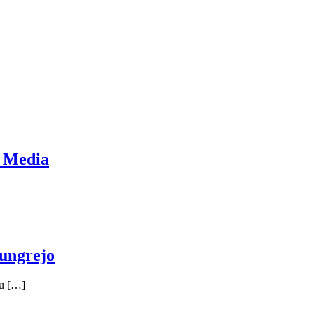
k Media
dungrejo
lu […]