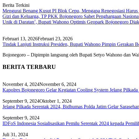
Berita Terkini
Mengurai Benang Kusut PI Blok Cepu, Mengapa Renegosiasi Harus
Gizi dan Keluarga, TP PKK Bojonegoro Sabet Penghargaan Nasiona
Unik di Daratan’, Bupati Wahono Optimis Geopark Bojonegoro Dia
Februari 13, 2026
Februari 23, 2026
Tindak Lanjuti Instruksi Presiden, Bupati Wahono Pimpin Gerakan B
Bojonegoro – Dipimpin langsung oleh Bupati Setyo Wahono dan Wak
BERITA TERBARU
November 4, 2024
November 6, 2024
Kapolres Bojonegoro Gelar Kegiatan Cooling System Jelang Pilkada
September 9, 2024
Oktober 1, 2024
Jelang Pilkada Serentak 2024, Bidhumas Polda Jatim Gelar Sarase
September 9, 2024
IDFoS Indonesia Sosialisasikan Pemilu Serentak 2024 kepada Pemil
Juli 31, 2024