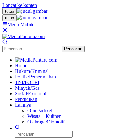
Loncat ke konten
tutup
tutup
Menu Mobile
Pencarian
Home
Hukum/Kriminal
Politik/Pemerintahan
TNI/POLRI
Minyak/Gas
Sosial/Ekonomi
Pendidikan
Lainnya
Opini/artikel
Wisata – Kuliner
Olahraga/Otomotif