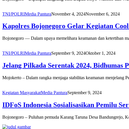
TNI/POLRI
Media Pantura
November 4, 2024
November 6, 2024
Kapolres Bojonegoro Gelar Kegiatan Cool
Bojonegoro — Dalam upaya memelihara keamanan dan ketertiban mas
TNI/POLRI
Media Pantura
September 9, 2024
Oktober 1, 2024
Jelang Pilkada Serentak 2024, Bidhumas 
Mojokerto – Dalam rangka menjaga stabilitas keamanan menjelang 
Kegiatan Masyarakat
Media Pantura
September 9, 2024
IDFoS Indonesia Sosialisasikan Pemilu Se
Bojonegoro – Puluhan pemuda Karang Taruna Desa Bandungrejo, Ke