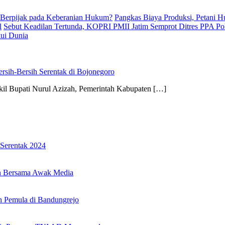
 Berpijak pada Keberanian Hukum?
Pangkas Biaya Produksi, Petani 
l
Sebut Keadilan Tertunda, KOPRI PMII Jatim Semprot Ditres PPA Po
kui Dunia
ersih-Bersih Serentak di Bojonegoro
il Bupati Nurul Azizah, Pemerintah Kabupaten […]
 Serentak 2024
han Bersama Awak Media
ih Pemula di Bandungrejo