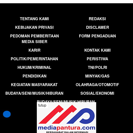
TENTANG KAMI
REDAKSI
KEBIJAKAN PRIVASI
DISCLAMER
PEDOMAN PEMBERITAAN
FORM PENGADUAN
MEDIA SIBER
KARIR
KONTAK KAMI
POLITIK/PEMERINTAHAN
PERISTIWA
HUKUM/KRIMINAL
TNI/POLRI
PENDIDIKAN
MINYAK/GAS
KEGIATAN MASYARAKAT
OLAHRAGA/OTOMOTIF
BUDAYA/SENI/MUSIK/HIBURAN
SOSIAL/EKONOMI
BUDAYA/SENI/MUSIK/HIBURAN
tutup
MEDIAPANTURA.COM