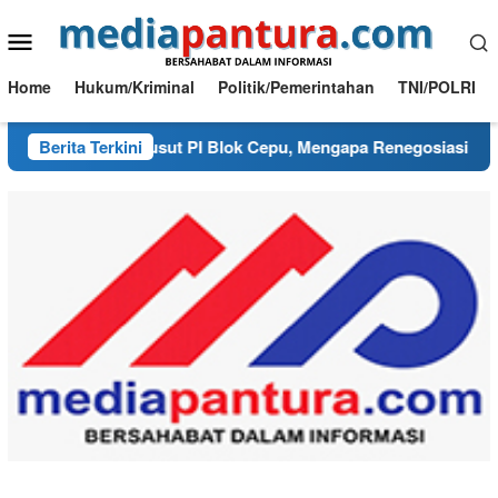
Loncat
Menu
ke
konten
Mobile
Home
Hukum/Kriminal
Politik/Pemerintahan
TNI/POLRI
urai Benang Kusut PI Blok Cepu, Mengapa Renegosiasi Harus 
Berita Terkini