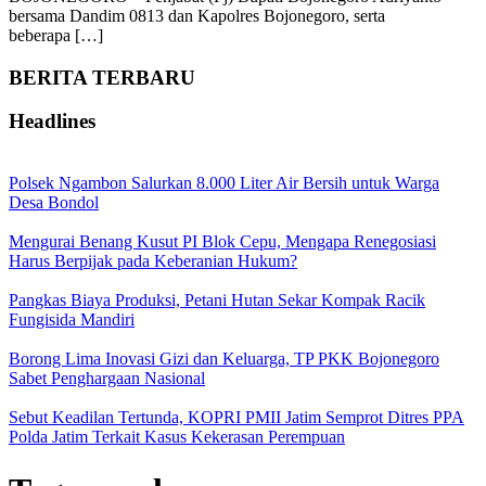
bersama Dandim 0813 dan Kapolres Bojonegoro, serta
beberapa […]
BERITA TERBARU
Headlines
Polsek Ngambon Salurkan 8.000 Liter Air Bersih untuk Warga
Desa Bondol
Mengurai Benang Kusut PI Blok Cepu, Mengapa Renegosiasi
Harus Berpijak pada Keberanian Hukum?
Pangkas Biaya Produksi, Petani Hutan Sekar Kompak Racik
Fungisida Mandiri
Borong Lima Inovasi Gizi dan Keluarga, TP PKK Bojonegoro
Sabet Penghargaan Nasional
Sebut Keadilan Tertunda, KOPRI PMII Jatim Semprot Ditres PPA
Polda Jatim Terkait Kasus Kekerasan Perempuan