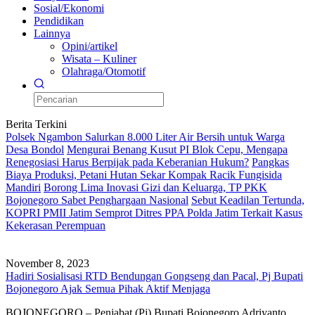
Sosial/Ekonomi
Pendidikan
Lainnya
Opini/artikel
Wisata – Kuliner
Olahraga/Otomotif
Berita Terkini
Polsek Ngambon Salurkan 8.000 Liter Air Bersih untuk Warga
Desa Bondol
Mengurai Benang Kusut PI Blok Cepu, Mengapa
Renegosiasi Harus Berpijak pada Keberanian Hukum?
Pangkas
Biaya Produksi, Petani Hutan Sekar Kompak Racik Fungisida
Mandiri
Borong Lima Inovasi Gizi dan Keluarga, TP PKK
Bojonegoro Sabet Penghargaan Nasional
Sebut Keadilan Tertunda,
KOPRI PMII Jatim Semprot Ditres PPA Polda Jatim Terkait Kasus
Kekerasan Perempuan
November 8, 2023
Hadiri Sosialisasi RTD Bendungan Gongseng dan Pacal, Pj Bupati
Bojonegoro Ajak Semua Pihak Aktif Menjaga
BOJONEGORO – Penjabat (Pj) Bupati Bojonegoro Adriyanto