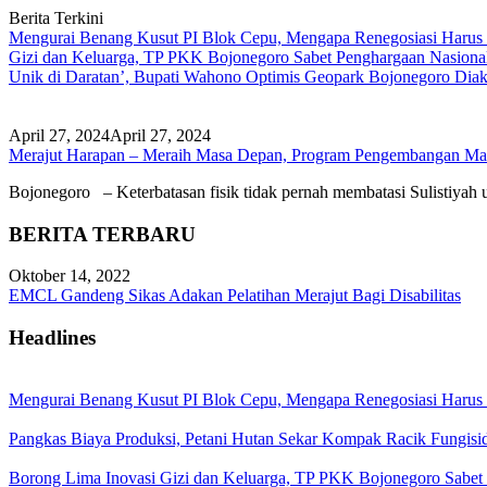
Berita Terkini
Mengurai Benang Kusut PI Blok Cepu, Mengapa Renegosiasi Harus
Gizi dan Keluarga, TP PKK Bojonegoro Sabet Penghargaan Nasiona
Unik di Daratan’, Bupati Wahono Optimis Geopark Bojonegoro Dia
April 27, 2024
April 27, 2024
Merajut Harapan – Meraih Masa Depan, Program Pengembangan M
Bojonegoro – Keterbatasan fisik tidak pernah membatasi Sulistiyah 
BERITA TERBARU
Oktober 14, 2022
EMCL Gandeng Sikas Adakan Pelatihan Merajut Bagi Disabilitas
Headlines
Mengurai Benang Kusut PI Blok Cepu, Mengapa Renegosiasi Harus
Pangkas Biaya Produksi, Petani Hutan Sekar Kompak Racik Fungisi
Borong Lima Inovasi Gizi dan Keluarga, TP PKK Bojonegoro Sabet