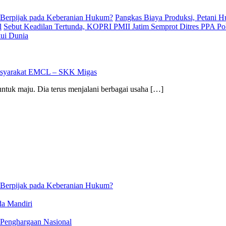
 Berpijak pada Keberanian Hukum?
Pangkas Biaya Produksi, Petani 
l
Sebut Keadilan Tertunda, KOPRI PMII Jatim Semprot Ditres PPA Po
kui Dunia
asyarakat EMCL – SKK Migas
untuk maju. Dia terus menjalani berbagai usaha […]
 Berpijak pada Keberanian Hukum?
da Mandiri
 Penghargaan Nasional