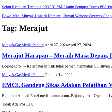
Sebut Keadilan Tertunda, KOPRI PMII Jatim Semprot Ditres PPA Po
Bawa Misi ‘Minyak Unik di Daratan’, Bupati Wahono Optimis Geop
Tag:
Merajut
Minyak/Gas
Media Pantura
April 27, 2024
April 27, 2024
Merajut Harapan – Meraih Masa Depan,
Bojonegoro – Keterbatasan fisik tidak pernah membatasi Sulistiyah 
Minyak/Gas
Media Pantura
Oktober 14, 2022
EMCL Gandeng Sikas Adakan Pelatihan Me
Reporter: Ahmad Fauzi mediapantura.com, Bojonegoro – Operator
Tidak Ada Pos Lagi.