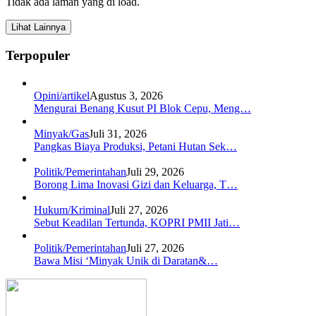
Tidak ada laman yang di load.
Lihat Lainnya
Terpopuler
Opini/artikel
Agustus 3, 2026
Mengurai Benang Kusut PI Blok Cepu, Meng…
Minyak/Gas
Juli 31, 2026
Pangkas Biaya Produksi, Petani Hutan Sek…
Politik/Pemerintahan
Juli 29, 2026
Borong Lima Inovasi Gizi dan Keluarga, T…
Hukum/Kriminal
Juli 27, 2026
Sebut Keadilan Tertunda, KOPRI PMII Jati…
Politik/Pemerintahan
Juli 27, 2026
Bawa Misi ‘Minyak Unik di Daratan&…