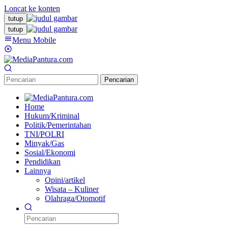
Loncat ke konten
tutup
tutup
Menu Mobile
Pencarian
Home
Hukum/Kriminal
Politik/Pemerintahan
TNI/POLRI
Minyak/Gas
Sosial/Ekonomi
Pendidikan
Lainnya
Opini/artikel
Wisata – Kuliner
Olahraga/Otomotif