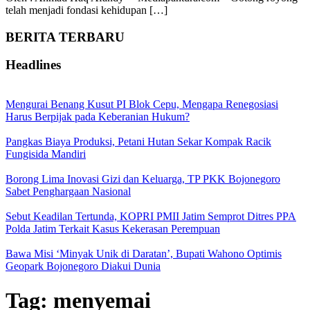
telah menjadi fondasi kehidupan […]
BERITA TERBARU
Headlines
Mengurai Benang Kusut PI Blok Cepu, Mengapa Renegosiasi
Harus Berpijak pada Keberanian Hukum?
Pangkas Biaya Produksi, Petani Hutan Sekar Kompak Racik
Fungisida Mandiri
Borong Lima Inovasi Gizi dan Keluarga, TP PKK Bojonegoro
Sabet Penghargaan Nasional
Sebut Keadilan Tertunda, KOPRI PMII Jatim Semprot Ditres PPA
Polda Jatim Terkait Kasus Kekerasan Perempuan
Bawa Misi ‘Minyak Unik di Daratan’, Bupati Wahono Optimis
Geopark Bojonegoro Diakui Dunia
Tag:
menyemai