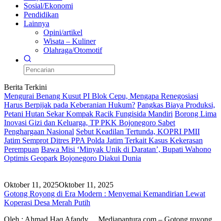
Sosial/Ekonomi
Pendidikan
Lainnya
Opini/artikel
Wisata – Kuliner
Olahraga/Otomotif
Berita Terkini
Mengurai Benang Kusut PI Blok Cepu, Mengapa Renegosiasi
Harus Berpijak pada Keberanian Hukum?
Pangkas Biaya Produksi,
Petani Hutan Sekar Kompak Racik Fungisida Mandiri
Borong Lima
Inovasi Gizi dan Keluarga, TP PKK Bojonegoro Sabet
Penghargaan Nasional
Sebut Keadilan Tertunda, KOPRI PMII
Jatim Semprot Ditres PPA Polda Jatim Terkait Kasus Kekerasan
Perempuan
Bawa Misi ‘Minyak Unik di Daratan’, Bupati Wahono
Optimis Geopark Bojonegoro Diakui Dunia
Oktober 11, 2025
Oktober 11, 2025
Gotong Royong di Era Modern : Menyemai Kemandirian Lewat
Koperasi Desa Merah Putih
Oleh : Ahmad Haq Afandy Mediapantura.com – Gotong royong