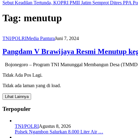
Sebut Keadilan Tertunda, KOPRI PMII Jatim Semprot Ditres PPA Po
Tag:
menutup
TNI/POLRI
Media Pantura
Juni 7, 2024
Pangdam V Brawijaya Resmi Menutup ke
Bojonegoro – Program TNI Manunggal Membangun Desa (TMMD) k
Tidak Ada Pos Lagi.
Tidak ada laman yang di load.
Lihat Lainnya
Terpopuler
TNI/POLRI
Agustus 8, 2026
Polsek Ngambon Salurkan 8.000 Liter Air …