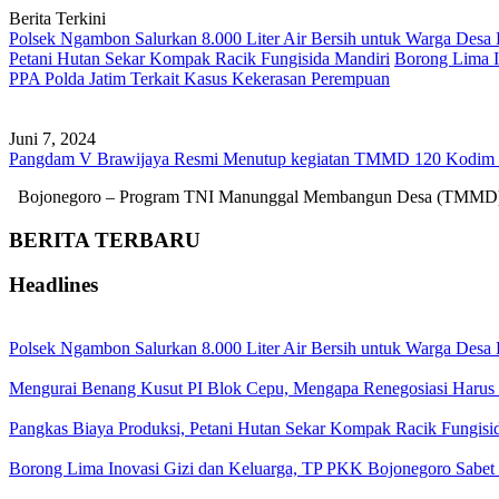
Berita Terkini
Polsek Ngambon Salurkan 8.000 Liter Air Bersih untuk Warga Desa
Petani Hutan Sekar Kompak Racik Fungisida Mandiri
Borong Lima I
PPA Polda Jatim Terkait Kasus Kekerasan Perempuan
Juni 7, 2024
Pangdam V Brawijaya Resmi Menutup kegiatan TMMD 120 Kodim B
Bojonegoro – Program TNI Manunggal Membangun Desa (TMMD) k
BERITA TERBARU
Headlines
Polsek Ngambon Salurkan 8.000 Liter Air Bersih untuk Warga Desa
Mengurai Benang Kusut PI Blok Cepu, Mengapa Renegosiasi Harus
Pangkas Biaya Produksi, Petani Hutan Sekar Kompak Racik Fungisi
Borong Lima Inovasi Gizi dan Keluarga, TP PKK Bojonegoro Sabet