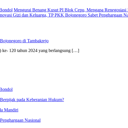
 Bondol
Mengurai Benang Kusut PI Blok Cepu, Mengapa Renegosiasi 
novasi Gizi dan Keluarga, TP PKK Bojonegoro Sabet Penghargaan Na
ojonegoro di Tambakrejo
e- 120 tahun 2024 yang berlangsung […]
 Bondol
 Berpijak pada Keberanian Hukum?
da Mandiri
 Penghargaan Nasional