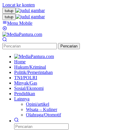
Loncat ke konten
tutup
tutup
Menu Mobile
Pencarian
Home
Hukum/Kriminal
Politik/Pemerintahan
TNI/POLRI
Minyak/Gas
Sosial/Ekonomi
Pendidikan
Lainnya
Opini/artikel
Wisata – Kuliner
Olahraga/Otomotif