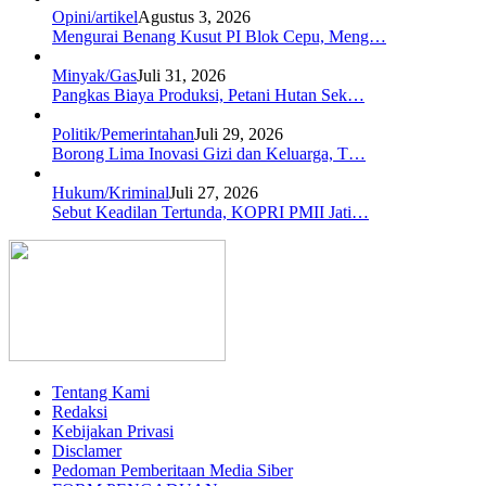
Opini/artikel
Agustus 3, 2026
Mengurai Benang Kusut PI Blok Cepu, Meng…
Minyak/Gas
Juli 31, 2026
Pangkas Biaya Produksi, Petani Hutan Sek…
Politik/Pemerintahan
Juli 29, 2026
Borong Lima Inovasi Gizi dan Keluarga, T…
Hukum/Kriminal
Juli 27, 2026
Sebut Keadilan Tertunda, KOPRI PMII Jati…
Tentang Kami
Redaksi
Kebijakan Privasi
Disclamer
Pedoman Pemberitaan Media Siber