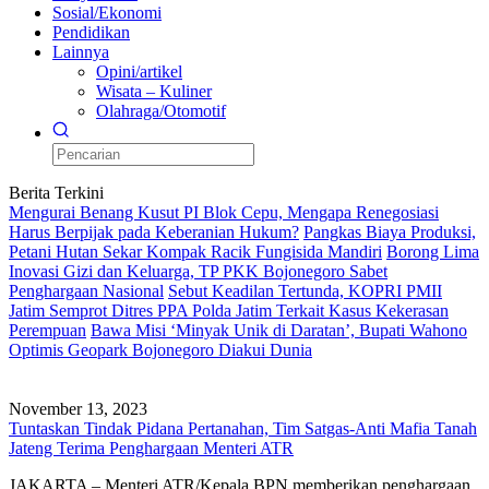
Sosial/Ekonomi
Pendidikan
Lainnya
Opini/artikel
Wisata – Kuliner
Olahraga/Otomotif
Berita Terkini
Mengurai Benang Kusut PI Blok Cepu, Mengapa Renegosiasi
Harus Berpijak pada Keberanian Hukum?
Pangkas Biaya Produksi,
Petani Hutan Sekar Kompak Racik Fungisida Mandiri
Borong Lima
Inovasi Gizi dan Keluarga, TP PKK Bojonegoro Sabet
Penghargaan Nasional
Sebut Keadilan Tertunda, KOPRI PMII
Jatim Semprot Ditres PPA Polda Jatim Terkait Kasus Kekerasan
Perempuan
Bawa Misi ‘Minyak Unik di Daratan’, Bupati Wahono
Optimis Geopark Bojonegoro Diakui Dunia
November 13, 2023
Tuntaskan Tindak Pidana Pertanahan, Tim Satgas-Anti Mafia Tanah
Jateng Terima Penghargaan Menteri ATR
JAKARTA – Menteri ATR/Kepala BPN memberikan penghargaan