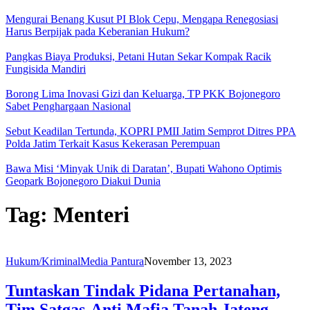
Mengurai Benang Kusut PI Blok Cepu, Mengapa Renegosiasi
Harus Berpijak pada Keberanian Hukum?
Pangkas Biaya Produksi, Petani Hutan Sekar Kompak Racik
Fungisida Mandiri
Borong Lima Inovasi Gizi dan Keluarga, TP PKK Bojonegoro
Sabet Penghargaan Nasional
Sebut Keadilan Tertunda, KOPRI PMII Jatim Semprot Ditres PPA
Polda Jatim Terkait Kasus Kekerasan Perempuan
Bawa Misi ‘Minyak Unik di Daratan’, Bupati Wahono Optimis
Geopark Bojonegoro Diakui Dunia
Tag:
Menteri
Hukum/Kriminal
Media Pantura
November 13, 2023
Tuntaskan Tindak Pidana Pertanahan,
Tim Satgas-Anti Mafia Tanah Jateng