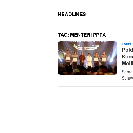
HEADLINES
TAG:
MENTERI PPPA
TNI/PO
Pol
Kom
Meli
Semar
Sulaw