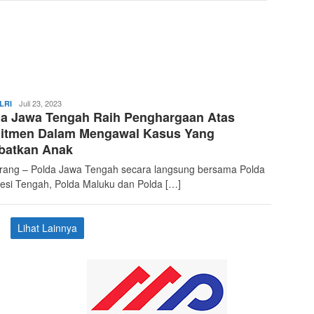
Media
Juli 23, 2023
LRI
da Jawa Tengah Raih Penghargaan Atas
Pantura
itmen Dalam Mengawal Kasus Yang
batkan Anak
ang – Polda Jawa Tengah secara langsung bersama Polda
esi Tengah, Polda Maluku dan Polda […]
Lihat Lainnya