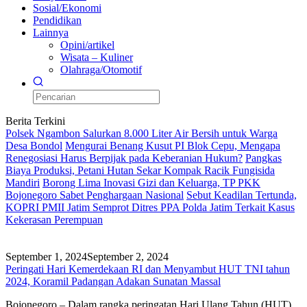
Sosial/Ekonomi
Pendidikan
Lainnya
Opini/artikel
Wisata – Kuliner
Olahraga/Otomotif
Berita Terkini
Polsek Ngambon Salurkan 8.000 Liter Air Bersih untuk Warga
Desa Bondol
Mengurai Benang Kusut PI Blok Cepu, Mengapa
Renegosiasi Harus Berpijak pada Keberanian Hukum?
Pangkas
Biaya Produksi, Petani Hutan Sekar Kompak Racik Fungisida
Mandiri
Borong Lima Inovasi Gizi dan Keluarga, TP PKK
Bojonegoro Sabet Penghargaan Nasional
Sebut Keadilan Tertunda,
KOPRI PMII Jatim Semprot Ditres PPA Polda Jatim Terkait Kasus
Kekerasan Perempuan
September 1, 2024
September 2, 2024
Peringati Hari Kemerdekaan RI dan Menyambut HUT TNI tahun
2024, Koramil Padangan Adakan Sunatan Massal
Bojonegoro – Dalam rangka peringatan Hari Ulang Tahun (HUT)