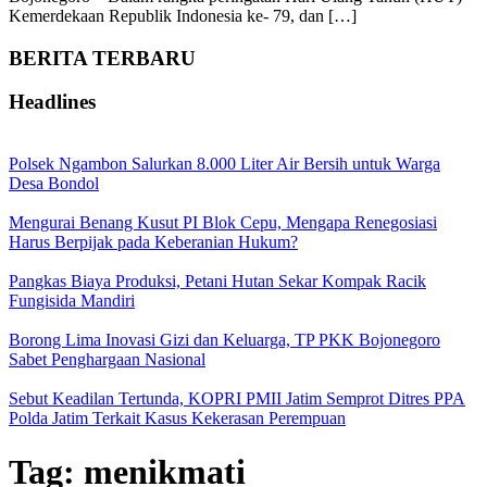
Kemerdekaan Republik Indonesia ke- 79, dan […]
BERITA TERBARU
Headlines
Polsek Ngambon Salurkan 8.000 Liter Air Bersih untuk Warga
Desa Bondol
Mengurai Benang Kusut PI Blok Cepu, Mengapa Renegosiasi
Harus Berpijak pada Keberanian Hukum?
Pangkas Biaya Produksi, Petani Hutan Sekar Kompak Racik
Fungisida Mandiri
Borong Lima Inovasi Gizi dan Keluarga, TP PKK Bojonegoro
Sabet Penghargaan Nasional
Sebut Keadilan Tertunda, KOPRI PMII Jatim Semprot Ditres PPA
Polda Jatim Terkait Kasus Kekerasan Perempuan
Tag:
menikmati