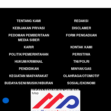
TENTANG KAMI
REDAKSI
KEBIJAKAN PRIVASI
DISCLAMER
PEDOMAN PEMBERITAAN
FORM PENGADUAN
MEDIA SIBER
KARIR
KONTAK KAMI
POLITIK/PEMERINTAHAN
PERISTIWA
HUKUM/KRIMINAL
TNI/POLRI
PENDIDIKAN
MINYAK/GAS
KEGIATAN MASYARAKAT
OLAHRAGA/OTOMOTIF
BUDAYA/SENI/MUSIK/HIBURAN
SOSIAL/EKONOMI
BUDAYA/SENI/MUSIK/HIBURAN
tutup
MEDIAPANTURA.COM