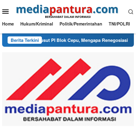
Loncat
Menu
ke
konten
Mobile
Home
Hukum/Kriminal
Politik/Pemerintahan
TNI/POLRI
urai Benang Kusut PI Blok Cepu, Mengapa Renegosiasi Harus 
Berita Terkini