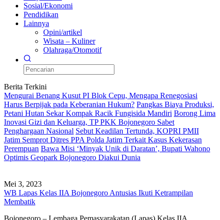
Sosial/Ekonomi
Pendidikan
Lainnya
Opini/artikel
Wisata – Kuliner
Olahraga/Otomotif
Berita Terkini
Mengurai Benang Kusut PI Blok Cepu, Mengapa Renegosiasi
Harus Berpijak pada Keberanian Hukum?
Pangkas Biaya Produksi,
Petani Hutan Sekar Kompak Racik Fungisida Mandiri
Borong Lima
Inovasi Gizi dan Keluarga, TP PKK Bojonegoro Sabet
Penghargaan Nasional
Sebut Keadilan Tertunda, KOPRI PMII
Jatim Semprot Ditres PPA Polda Jatim Terkait Kasus Kekerasan
Perempuan
Bawa Misi ‘Minyak Unik di Daratan’, Bupati Wahono
Optimis Geopark Bojonegoro Diakui Dunia
Mei 3, 2023
WB Lapas Kelas IIA Bojonegoro Antusias Ikuti Ketrampilan
Membatik
Bojonegoro – Lembaga Pemasyarakatan (Lapas) Kelas IIA