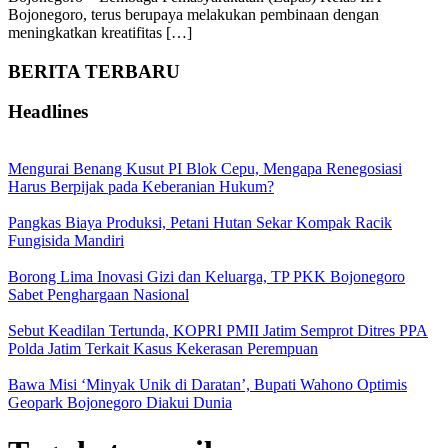
Bojonegoro, terus berupaya melakukan pembinaan dengan
meningkatkan kreatifitas […]
BERITA TERBARU
Headlines
Mengurai Benang Kusut PI Blok Cepu, Mengapa Renegosiasi
Harus Berpijak pada Keberanian Hukum?
Pangkas Biaya Produksi, Petani Hutan Sekar Kompak Racik
Fungisida Mandiri
Borong Lima Inovasi Gizi dan Keluarga, TP PKK Bojonegoro
Sabet Penghargaan Nasional
Sebut Keadilan Tertunda, KOPRI PMII Jatim Semprot Ditres PPA
Polda Jatim Terkait Kasus Kekerasan Perempuan
Bawa Misi ‘Minyak Unik di Daratan’, Bupati Wahono Optimis
Geopark Bojonegoro Diakui Dunia