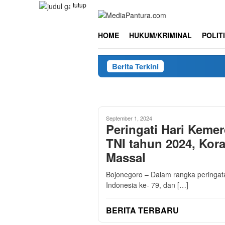
Loncat
tutup
ke
konten
HOME
HUKUM/KRIMINAL
POLIT
Berita Terkini
September 1, 2024
Peringati Hari Kem
TNI tahun 2024, Ko
Massal
Bojonegoro – Dalam rangka peringa
Indonesia ke- 79, dan […]
BERITA TERBARU